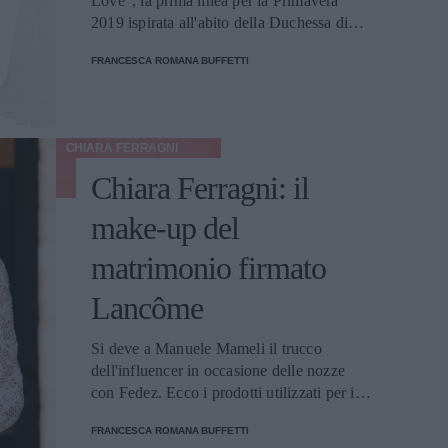
Love", la prima linea per la Primavera
2019 ispirata all'abito della Duchessa di
Sussex per il ricevimento di nozze.
FRANCESCA ROMANA BUFFETTI
CHIARA FERRAGNI
Chiara Ferragni: il
make-up del
matrimonio firmato
Lancôme
Si deve a Manuele Mameli il trucco
dell'influencer in occasione delle nozze
con Fedez. Ecco i prodotti utilizzati per il
suo beauty look.
FRANCESCA ROMANA BUFFETTI