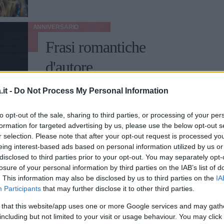
ANNIVERSARIO
Frasi romantiche
d'autore
Citazioni, aforismi da copiare oppure da
it -
Do Not Process My Personal Information
cui lasciarsi ispirare per esprimere con
parole proprie l'amore che proviamo.
to opt-out of the sale, sharing to third parties, or processing of your per
formation for targeted advertising by us, please use the below opt-out s
ELEONORA D'UFFIZI
r selection. Please note that after your opt-out request is processed y
eing interest-based ads based on personal information utilized by us or
disclosed to third parties prior to your opt-out. You may separately opt-
losure of your personal information by third parties on the IAB’s list of
. This information may also be disclosed by us to third parties on the
IA
Participants
that may further disclose it to other third parties.
ANNIVERSARIO
 that this website/app uses one or more Google services and may gath
Tutti i modi di scrivere
including but not limited to your visit or usage behaviour. You may click 