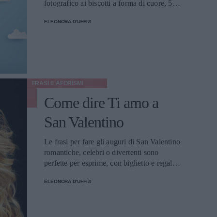
fotografico ai biscotti a forma di cuore, 5
proposte della redazione.
ELEONORA D'UFFIZI
FRASI E AFORISMI
Come dire Ti amo a
San Valentino
Le frasi per fare gli auguri di San Valentino
romantiche, celebri o divertenti sono
perfette per esprime, con biglietto e regalo,
tutto il proprio amore.
ELEONORA D'UFFIZI