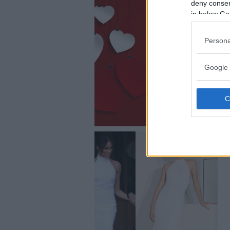
deny consent
in below Go
Persona
Google 