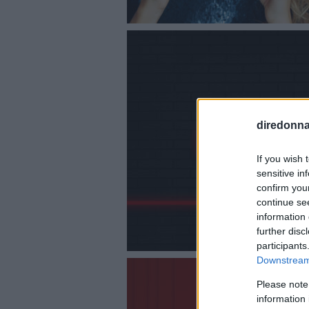
diredonna.
If you wish 
sensitive in
confirm you
continue se
information 
further disc
participants
Downstream 
Please note
information 