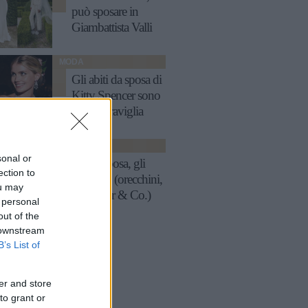
può sposare in
Giambattista Valli
MODA
Gli abiti da sposa di
Kitty Spencer sono
pura meraviglia
MODA
sonal or
Moda sposa, gli
ection to
accessori (orecchini,
ou may
fascinator & Co.)
 personal
out of the
 downstream
B’s List of
er and store
to grant or