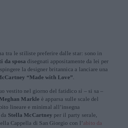
 tra le stiliste preferire dalle star: sono in
ti da sposa
disegnati appositamente da lei per
 spingere la designer britannica a lanciare una
 McCartney “Made with Love”
.
uo vestito nel giorno del fatidico
sì
– si sa –
Meghan Markle
è apparsa sulle scale del
bito lineare e minimal all’insegna
 da
Stella McCartney
per il party serale,
della Cappella di San Giorgio con l’
abito da