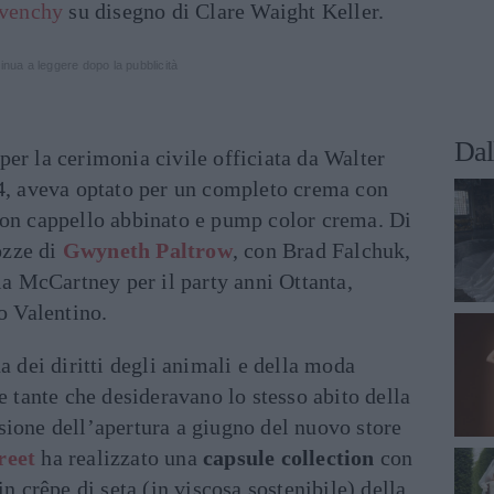
ivenchy
su disegno di Clare Waight Keller.
inua a leggere dopo la pubblicità
Dal
 per la cerimonia civile officiata da Walter
14, aveva optato per un completo crema con
con cappello abbinato e pump color crema. Di
ozze di
Gwyneth Paltrow
, con Brad Falchuk,
lla McCartney per il party anni Ottanta,
o Valentino.
a dei diritti degli animali e della moda
e tante che desideravano lo stesso abito della
sione dell’apertura a giugno del nuovo store
reet
ha realizzato una
capsule collection
con
in crêpe di seta (in viscosa sostenibile) della