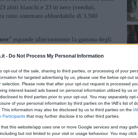
23 abiti bianchi e 23 in nero (venduti,
ifra tutto sommato abbordabile di 3.500
ove
” espande ulteriormente la gamma degli
vera 2019
in linea con le celebri silhouette
cui una tuta in pizzo ricamata (disponibile
it -
Do Not Process My Personal Information
rosso scarlatto), un sofisticato smoking avorio
to opt-out of the sale, sharing to third parties, or processing of your per
o del ricevimento di nozze di Meghan Markle.
formation for targeted advertising by us, please use the below opt-out s
r selection. Please note that after your opt-out request is processed y
eing interest-based ads based on personal information utilized by us or
disclosed to third parties prior to your opt-out. You may separately opt-
losure of your personal information by third parties on the IAB’s list of
. This information may also be disclosed by us to third parties on the
IA
Participants
that may further disclose it to other third parties.
 that this website/app uses one or more Google services and may gath
including but not limited to your visit or usage behaviour. You may click 