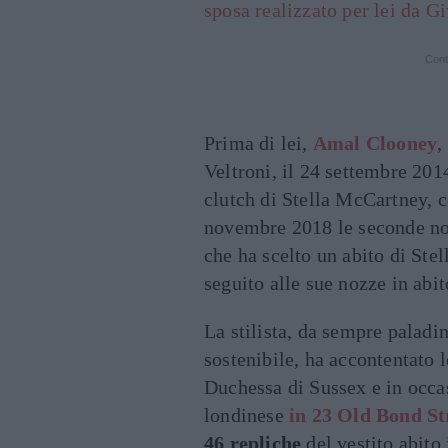
sposa realizzato per lei da G
Cont
Prima di lei,
Amal Clooney
,
Veltroni, il 24 settembre 20
clutch di Stella McCartney, 
novembre 2018 le seconde n
che ha scelto un abito di Ste
seguito alle sue nozze in abit
La stilista, da sempre paladin
sostenibile, ha accontentato l
Duchessa di Sussex e in occa
londinese
in 23 Old Bond St
46 repliche
del vestito abito 