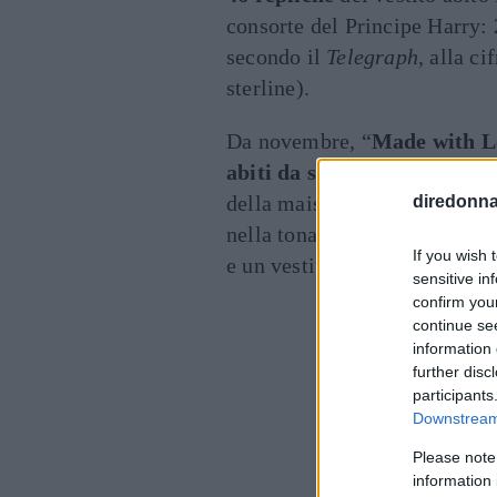
consorte del Principe Harry: 
secondo il
Telegraph
, alla c
sterline).
Da novembre, “
Made with L
abiti da sposa per la Prima
della maison: 17 modelli tra 
diredonna.
nella tonalità bianco puro o 
If you wish 
e un vestito ispirato a quell
sensitive in
confirm you
continue se
information 
further disc
participants
Downstream 
Please note
information 