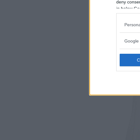
deny consent
in below Go
Persona
Google 