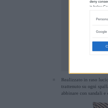
deny consent
in below Go
Persona
Google 
Realizzato in raso luci
trattenuto su ogni spal
abbinare con sandali e 