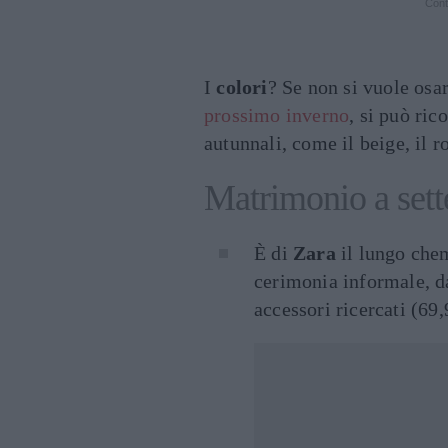
Cont
I
colori
? Se non si vuole osa
prossimo inverno
, si può ric
autunnali, come il beige, il ro
Matrimonio a sett
È di
Zara
il lungo chem
cerimonia informale, d
accessori ricercati (69,