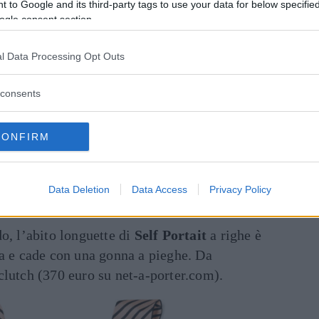
 to Google and its third-party tags to use your data for below specifi
ogle consent section.
l Data Processing Opt Outs
consents
CONFIRM
Data Deletion
Data Access
Privacy Policy
do, l’abito longuette di
Self Portait
a righe è
la e cade con una gonna a pieghe. Da
clutch (370 euro su net-a-porter.com).