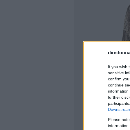
diredonna.
If you wish 
sensitive in
confirm you
continue se
information 
further disc
participants
Downstream 
Please note
information 