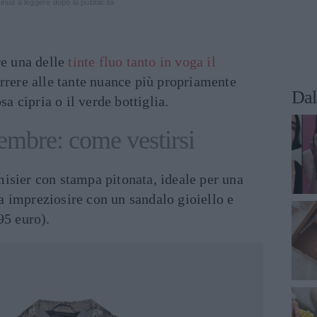
inua a leggere dopo la pubblicità
re una delle
tinte fluo tanto in voga il
orrere alle tante nuance più propriamente
Dal
sa cipria o il verde bottiglia.
embre: come vestirsi
isier con stampa pitonata, ideale per una
a impreziosire con un sandalo gioiello e
95 euro).