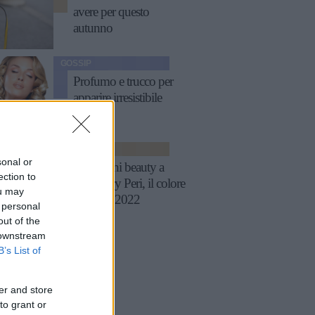
avere per questo
autunno
GOSSIP
Profumo e trucco per
apparire irresistibile
MODA
sonal or
Ispirazioni beauty a
ection to
tema Very Peri, il colore
ou may
Pantone 2022
 personal
out of the
 downstream
B’s List of
er and store
to grant or