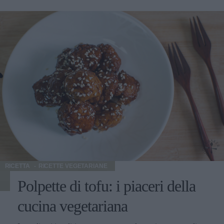
agli spuntini di metà mattina o di pomeriggio. Senza
cadere negli eccessi, è opportuno tener presente più spesso
questi alimenti nella preparazione dei nostri piatti
quotidiani. Nel vasto panorama della cucina italiana, e
mondiale, potrete trovare molte idee per la preparazione di
ottimi primi piatti, di gustosi secondi piatti e di stuzzicanti
antipasti. Per questa ricetta ho utilizzato la verza per
infarcire il suo cuore con un ripieno di seitan. Con un'idea
in più: il ripieno della ricetta può essere utilizzato anche
per preparare un ottimo strudel salato. Utilizzate una pasta
non lievitata; stendetela e riempitela con la farcitura a base
di seitan. Arrotolate e fate cuocere in forno per una
trentina di minuti a 180°. Servite lo strudel a fette una volta
raffreddato.
RICETTA
RICETTE VEGETARIANE
Polpette di tofu: i piaceri della
cucina vegetariana