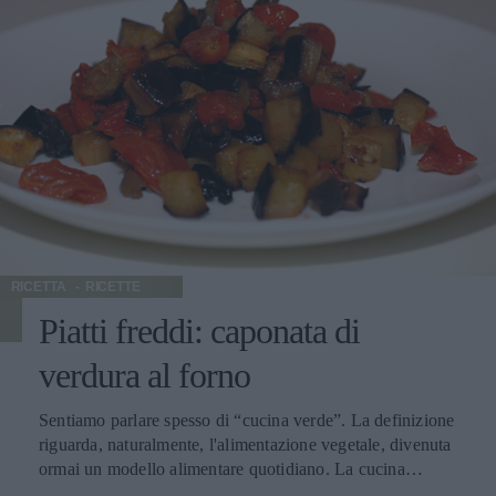
alcune malattie. Come il carciofo, un ortaggio dalle molte
virtù salutari e dall'eccezionale versatilità in cucina: lo
troviamo protagonista di ricette regionali, di risotti, e
frittate, ma anche di primi piatti di pasta. Sempre
stuzzicante e appetitoso. Per il pasto quotidiano e per tutte
le occasioni. Da abbinare un vino molto fine per piatti di
mezzo come il Conero Rosso Riserva Docg.
RICETTA
RICETTE
Piatti freddi: caponata di
verdura al forno
Sentiamo parlare spesso di “cucina verde”. La definizione
riguarda, naturalmente, l'alimentazione vegetale, divenuta
ormai un modello alimentare quotidiano. La cucina
vegetariana oggi sta conquistando migliaia di persone in