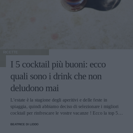
RICETTE
I 5 cocktail più buoni: ecco
quali sono i drink che non
deludono mai
L’estate è la stagione degli aperitivi e delle feste in
spiaggia, quindi abbiamo deciso di selezionare i migliori
cocktail per rinfrescare le vostre vacanze ! Ecco la top 5
dei drink che non deludono mai: Mojito Si prepara
BEATRICE DI LIDDO
pestando in un bicchiere un paio di cucchiaini di zucchero,
il succo di mezzo lime, qualche foglia di menta e