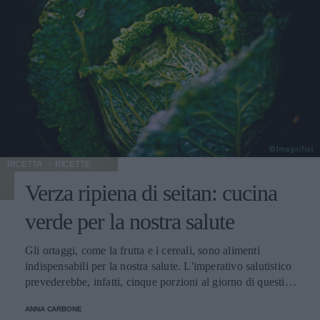
RICETTA
RICETTE
Verza ripiena di seitan: cucina
verde per la nostra salute
Gli ortaggi, come la frutta e i cereali, sono alimenti
indispensabili per la nostra salute. L'imperativo salutistico
prevederebbe, infatti, cinque porzioni al giorno di questi
alimenti per assicurare al nostro organismo la giusta dose
ANNA CARBONE
di frutta e verdura: dalla prima colazione ai pasti principali