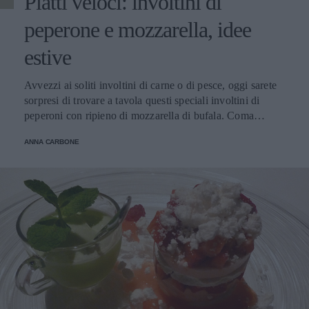
Piatti veloci: involtini di
peperone e mozzarella, idee
estive
Avvezzi ai soliti involtini di carne o di pesce, oggi sarete
sorpresi di trovare a tavola questi speciali involtini di
peperoni con ripieno di mozzarella di bufala. Coma
antipasto o stuzzichino abbinato ad una Docg dal sapore
ANNA CARBONE
fruttato e leggero deliziosa d’estate per l'aperitivo: il Colli
Bolognesi Classico Pignoletto. Un'idea in più: per una
preparazione diversa ma sempre di veloce esecuzione,
farcite gli involtini con un frullato di tonno, mollica di
pane, precedentemente ammollata nel latte e strizzata, uno
spicchio d'aglio, una manciata di olive denocciolate e un
cucchiaio di olio d'oliva extravergine.