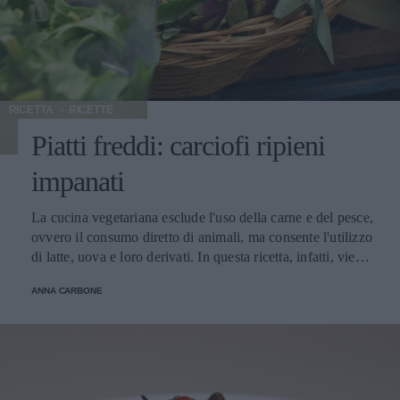
gustosissima frutta di stagione per fine pasto, per uno
spuntino pomeridiano o per una cena importante. Nessun
vino consigliato.
RICETTA
RICETTE
Piatti freddi: carciofi ripieni
impanati
La cucina vegetariana esclude l'uso della carne e del pesce,
ovvero il consumo diretto di animali, ma consente l'utilizzo
di latte, uova e loro derivati. In questa ricetta, infatti, viene
utilizzato l'uovo. La domanda è: perché si diventa
ANNA CARBONE
vegetariani? Varie le motivazioni comprese fra salutismo
ed etica. Certamente i principali fattori per gli “aderenti” al
consumo di vegetali & Co sono la salute personale, la
protezione degli animali e le ricadute sull'impatto
ambientale. Quali che siano i fattori, è indubbio che i
vegetali si rivelino talvolta rimedio ottimale per curare