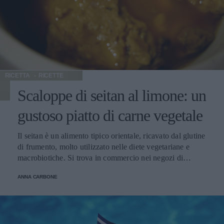
chi soffre di calcoli renali poiché, rilasciando grandi
quantità di liquidi, appesantiscono le funzioni di questi
organi. Potete sostituirli con altra verdura.
RICETTA
RICETTE
Scaloppe di seitan al limone: un
gustoso piatto di carne vegetale
Il seitan è un alimento tipico orientale, ricavato dal glutine
di frumento, molto utilizzato nelle diete vegetariane e
macrobiotiche. Si trova in commercio nei negozi di
alimentazione biologica, già preparato e insaporito con
ANNA CARBONE
altri ingredienti, ma anche al naturale. Il seitan è ricco di
proteine, povero di grassi e carboidrati, ha un elevato
potere saziante e un gusto neutro che si sposa bene con
sughi o salse a base di verdure. Tuttavia, poiché le proteine
del seitan non sono complete, è meglio associarlo ai