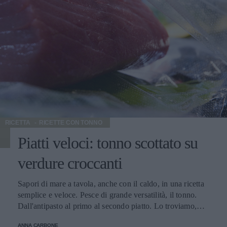
e il salato. Ovvero, dall'antipasto al dolce ad una
temperatura di 10-12°C: il Brachetto d'Acqui Docg.
RICETTA
RICETTE CON TONNO
Piatti veloci: tonno scottato su
verdure croccanti
Sapori di mare a tavola, anche con il caldo, in una ricetta
semplice e veloce. Pesce di grande versatilità, il tonno.
Dall'antipasto al primo al secondo piatto. Lo troviamo,
infatti, in sfiziosi antipasti e appetitosi primi piatti di pasta
ANNA CARBONE