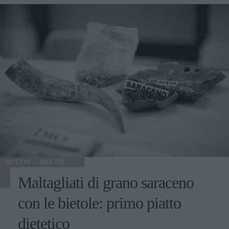
aggiungendo ghiaccio, rum e soda. Caiphiroska Prima si
pestano in un bicchiere 2 cucchiaini di zucchero e un lime
tagliato a pezzetti, poi sia aggiunge del ghiaccio tritato ed
infine si unisce la vodka. Bloody Mary Questo cocktail si
prepara mischiando la vodka con il succo di pomodoro
condito con svariate spezie a scelta, dal tabasco al pepe
nero, dal sedano al succo di limone. Sex on the beach Si
shakerano con il ghiaccio vodka, liquore alla pesca, succo
d'arancia e succo di mirtilli. Piña Colada Un cocktail molto
dolce, tanto da mascherare la base di rum chiaro. Si
prepara miscelando latte di cocco, succo d'ananas e rum
chiaro. photo credit: JonathandeRoos via photopin cc
RICETTA
RICETTE
Maltagliati di grano saraceno
con le bietole: primo piatto
dietetico