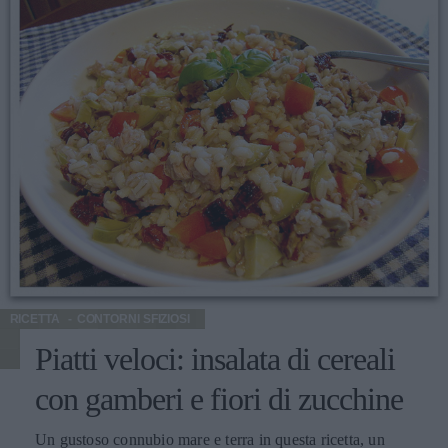
abbinamento con un vino speciale come il Cerasuolo di
Vittoria Docg. Ma anche per il pasto quotidiano come
primo piatto o piatto unico che si può mangiare anche
freddo nella stagione estiva. Si prepara in soli 15 minuti
con il cous cous precotto. Un'idea in più: un metodo
veloce e pratico per variare il gusto di molte ricette è
quello di utilizzare le spezie. In questo caso, potete
sostituire la menta con mezzo cucchiaino di cumino e
peperoncino a piacere. Per chi ama il pesce sapori diversi.
Buon appetito!!!
RICETTA
CONTORNI SFIZIOSI
Piatti veloci: insalata di cereali
con gamberi e fiori di zucchine
Un gustoso connubio mare e terra in questa ricetta, un