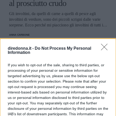
al prosciutto crudo
Gli involtini, da quelli di carne a quelli di pesce agli
involtini di verdure, sono dei piccoli scrigni dalle varie
sorprese. Ecco perché mi piacciono gli involtini di tutti i
tipi, perché adoro le sorprese. E scoprire “cosa c'è dentro”,
ANNA CARBONE
oltre a quello che vedo in bella mostra, mi diverte. Così mi
succede se mi capita di mangiare i famosi involtini alla
sarda preparati con fettine di vitello o se m'invitano a cena
diredonna.it -
Do Not Process My Personal
Information
presentandomi degli sfiziosi involtini di pollo. Mi è
capitato anche di assaporare degli involtini di pesce allo
spiedo: semplicemente favolosi, come gli involtini
If you wish to opt-out of the sale, sharing to third parties, or
processing of your personal or sensitive information for
di...peperoni. Sì, perché gli involtini con sorpresa si fanno
targeted advertising by us, please use the below opt-out
anche con le verdure, per i vegetariani e non, come l'uovo
section to confirm your selection. Please note that after your
di Pasqua. Questi involtini nascondono al loro interno
opt-out request is processed you may continue seeing
prosciutto crudo, fontina e salvia e vanno serviti su fette di
interest-based ads based on personal information utilized by
prosciutto crudo: deliziose sorprese per le vostre sere
us or personal information disclosed to third parties prior to
d’estate e anche dopo. In particolare se le abbinate ad un
your opt-out. You may separately opt-out of the further
vino dal sapore fresco come l’Erbaluce di Caluso alla
disclosure of your personal information by third parties on the
temperatura di 8-10 °C circa. Un'idea in più: per variare la
IAB’s list of downstream participants. This information may