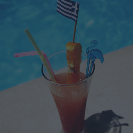
legumi per completare le sue proprietà nutrizionali. In
questa ricetta, molto semplice e velocissima, ingredienti
semplici per insaporire: olive verdi denocciolate, olio
rigorosamente extravergine d'oliva, zenzero e “kuzu”, una
fecola naturale che viene usata per addensare zuppe,
verdure, salse, dolci e budini. Lo si trova nei negozi di
prodotti naturali. Ed ecco delle saporite scaloppe per i
vegetariani più convinti.