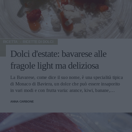
RICETTA
RICETTE DI DOLCI
Dolci d'estate: bavarese alle
fragole light ma deliziosa
La Bavarese, come dice il suo nome, è una specialità tipica
di Monaco di Baviera, un dolce che può essere insaporito
in vari modi e con frutta varia: arance, kiwi, banane,
fragole. La ricetta di oggi per un delizioso dolce al
ANNA CARBONE
cucchiaio al sapore di fragola: un “finto soufflè” con sole
227 calorie per porzione. Una Bavarese light pensata
anche per chi segue una dieta iposodica: in compagnia
potrete abbinarla ad un vino che, per la freschezza e la
fragranza del profumo, si abbina perfettamente con il dolce