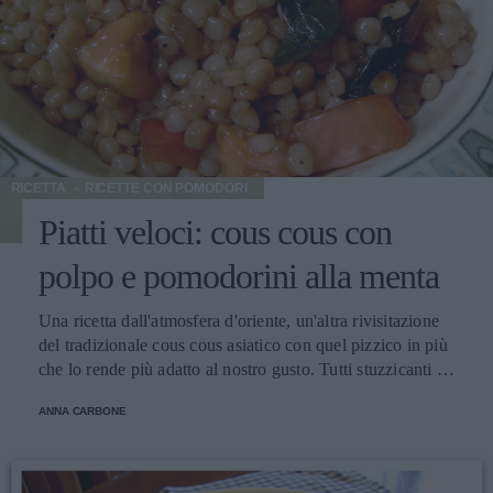
può, anche con un buon vino bianco: l'Albana di Romagna
Doc nella tipologia “secco” ad una temperatura fra i 10° e i
12° C.
RICETTA
RICETTE CON POMODORI
Piatti veloci: cous cous con
polpo e pomodorini alla menta
Una ricetta dall'atmosfera d'oriente, un'altra rivisitazione
del tradizionale cous cous asiatico con quel pizzico in più
che lo rende più adatto al nostro gusto. Tutti stuzzicanti e
gustosissime, comunque, le molte varianti nazionali e
ANNA CARBONE
regionali di questo piatto: da quella trapanese alla livornese
alla variante con i funghi e ad altre ancora. Forse perché si
riallaccia alla tradizioni conviviali delle popolazioni arabe,
vedo questo piatto come piatto da compagnia, magari in