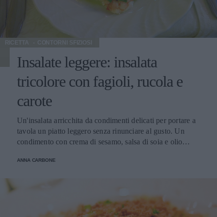
RICETTA
CONTORNI SFIZIOSI
Insalate leggere: insalata
tricolore con fagioli, rucola e
carote
Un'insalata arricchita da condimenti delicati per portare a
tavola un piatto leggero senza rinunciare al gusto. Un
condimento con crema di sesamo, salsa di soia e olio
extravergine d'oliva per esaltare il gusto dei fagioli, della
ANNA CARBONE
rucola e delle carote. Una curiosità: la carota è la regina
delle verdure. Fra i vegetali più diffusi, è la fonte più ricca
di pro vitamina A. Il succo di carota è ottimo da preparare
con la centrifuga a casa. Provate ad addolcirlo di più
aggiungendo il succo di una mela. È un centrifugato
ricchissimo di vitamine e sali minerali, ideale per dissetare