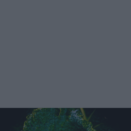
soda, pestello, ghiaccio e sciroppi di frutta. Facciamo
qualche esempio di cocktail buono e colorato. Si può
mischiare il succo di mela verde, kiwi, pompelmo e lime
(questi ultimi due devono essere la metà dei primi due). A
questo punto, non resta che shakerare per qualche secondo
e versare nel bicchiere. Ma si possono pure mescolare
mango e pesca, succo di arancia, di ananas o cedrata. E
ancora: succo d'arancia, di limone, d'ananas, di pompelmo
e granatina. Se vi piace la menta, esistono numerosi
cocktail analcolici che la contemplano. E in questo caso si
può aggiungere pure lo zucchero. Se volete fare una
bellissima figura, c'è anche il Caipiroska alla fragola.
Occorrono lime, zucchero di canna, fragole, acqua tonica e
ghiaccio. Potete lavare il lime e le fragole, tagliandoli poi a
pezzetti. In un bicchiere, intanto, avete aggiunto zucchero
e succo di lime, facendoli amalgamare, e aggiungendo le
fragole. Pestate il tutto. Tritate il ghiaccio e riempite il
bicchiere, unite la soda (o la Sprite) e mescolate il tutto.