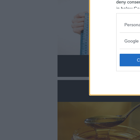
deny consent
in below Go
Persona
Google 