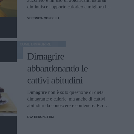
zucchero e far uso di dolcificanti naturali
diminuisce l'apporto calorico e migliora la
qualità dell'alimentazione.
VERONICA MONDELLI
COME DIMAGRIRE
Dimagrire
abbandonando le
cattivi abitudini
Dimagrire non è solo questione di dieta
dimagrante e calorie, ma anche di cattivi
abitudini da conoscere e contenere. Eccone
una lista con relativi soluzioni.
EVA BRUGNETTINI