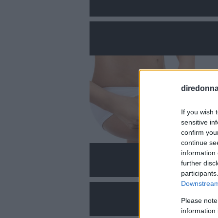
diredonna.
If you wish 
sensitive in
confirm you
continue se
information 
further disc
participants
Downstream 
Please note
information 