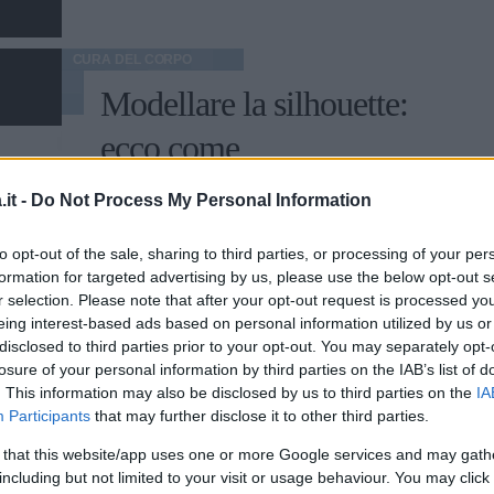
CURA DEL CORPO
Modellare la silhouette:
ecco come
Modellare la silhouette è molto semplice:
it -
Do Not Process My Personal Information
lo sport giusto e una dieta adeguata
possono essere la soluzione al problema.
to opt-out of the sale, sharing to third parties, or processing of your per
formation for targeted advertising by us, please use the below opt-out s
VERONICA MONDELLI
r selection. Please note that after your opt-out request is processed y
eing interest-based ads based on personal information utilized by us or
disclosed to third parties prior to your opt-out. You may separately opt-
losure of your personal information by third parties on the IAB’s list of
. This information may also be disclosed by us to third parties on the
IA
Participants
that may further disclose it to other third parties.
COME DIMAGRIRE
 that this website/app uses one or more Google services and may gath
Dimagrire da
including but not limited to your visit or usage behaviour. You may click 