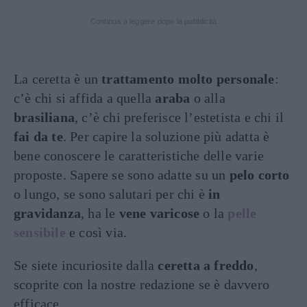
Continua a leggere dopo la pubblicità
La ceretta è un
trattamento molto personale
:
c’è chi si affida a quella
araba
o alla
brasiliana
, c’è chi preferisce l’estetista e chi il
fai da te
. Per capire la soluzione più adatta è
bene conoscere le caratteristiche delle varie
proposte. Sapere se sono adatte su un
pelo corto
o lungo, se sono salutari per chi è
in
gravidanza
, ha le
vene varicose
o la
pelle
sensibile
e così via.
Se siete incuriosite dalla
ceretta a freddo
,
scoprite con la nostre redazione se è davvero
efficace.