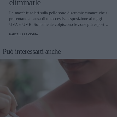
eliminarle
Le macchie solari sulla pelle sono discromie cutanee che si
presentano a causa di un'eccessiva esposizione ai raggi
UVA e UVB. Solitamente colpiscono le zone più esposte,
come viso, schiena, spalle e mani. Scopriamo come
MARCELLA LA CIOPPA
attenuarle e i prodotti migliori per schiarirle.
Può interessarti anche