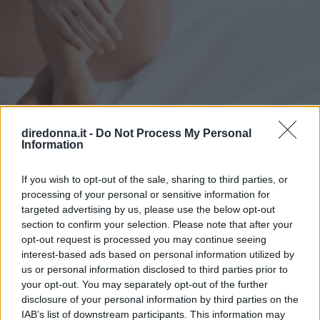
diredonna.it -
Do Not Process My Personal
Information
ESTETICA
Depilazione inguine: cos'è,
If you wish to opt-out of the sale, sharing to third parties, or
processing of your personal or sensitive information for
quali sono le tipologie e i
targeted advertising by us, please use the below opt-out
section to confirm your selection. Please note that after your
metodi più usati
opt-out request is processed you may continue seeing
interest-based ads based on personal information utilized by
Cos'è la depilazione dell'inguine e quali sono le tipologie
us or personal information disclosed to third parties prior to
più comuni? Scopriamo tutto su come effettuare
your opt-out. You may separately opt-out of the further
l'epilazione all'inguine senza irritazioni.
disclosure of your personal information by third parties on the
IAB’s list of downstream participants. This information may
MARCELLA LA CIOPPA