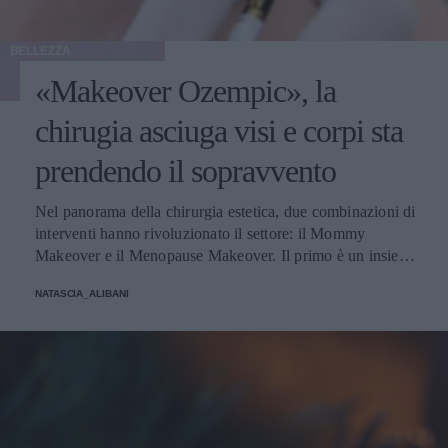
BELLEZZA
«Makeover Ozempic», la
chirugia asciuga visi e corpi sta
prendendo il sopravvento
Nel panorama della chirurgia estetica, due combinazioni di
interventi hanno rivoluzionato il settore: il Mommy
Makeover e il Menopause Makeover. Il primo è un insieme
di interventi di chirurgia estetica progettati per aiutare le
NATASCIA_ALIBANI
donne a recuperare la forma fisica e l'aspetto che avevano
prima della gravidanza, o per migliorare alcune aree del
corpo che possono essere cambiate durante la maternità,
soprattutto addome, seno e altre aree soggette a
rilassamento cutaneo o perdita di tono. Il secondo, invece,
è scelto dalle donne che sono entrate in menopausa. Oggi,
a questi si aggiunge a questa élite una terza opzione