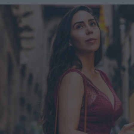
drastici come il BBL (Brasilian Butt Lift) - spiega a Vanity
Fair Steven Williams, chirurgo plastico certificato in
California ed ex presidente della American Society of
Plastic Surgeons - ora c'è il concetto di apparire meno
artificiale e un cambiamento nell'estetica verso forma un
po' meno sinuose [...] ora che le persone hanno uno
strumento efficace per perdere peso, c’è un ripensamento
complessivo delle curve e della silhouette". C'è un
momento giusto per affidarsi a un Ozempic Makeover?
Levine suggerisce massima cautela in merito: "Dico spesso
ai miei pazienti che per ottenere il massimo da un
intervento, è necessario rallentare. Se il paziente perde altri
10-15 chili dopo la procedura, il risultato potrebbe non
essere ottimale". L'ideale, quindi, sarebbe raggiungere e
mantenere un peso stabile, prima di decidere di sottoporsi a
qualunque tipo di intervento estetico.