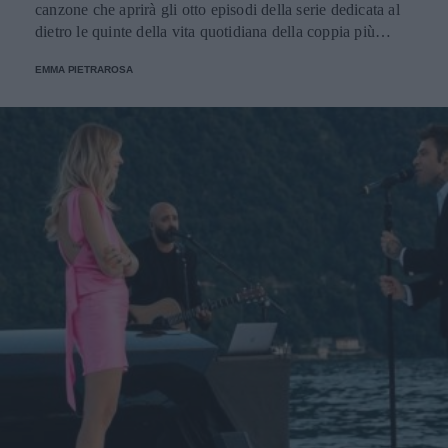
canzone che aprirà gli otto episodi della serie dedicata al
dietro le quinte della vita quotidiana della coppia più
popolare del web. Disponibile dal 9 dicembre su Amazon
EMMA PIETRAROSA
Prime Video.