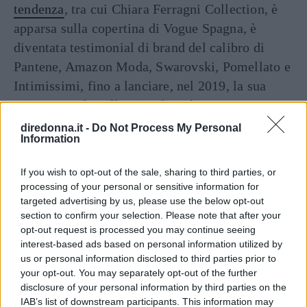
tendenza
, tra cui Chiara Ferragni Collection, è
apparsa sulla copertina di Vogue Spagna, è
diventata testimonial di brand del calibro di
Pantene, Amazon Moda, Swarovski, Pomellato e
Intimissimi, fino a lanciare, nel 2019, la sua
prima capsule collection di make-up per
Lancôme‎. Il suo successo e l’intraprendenza con
diredonna.it -
Do Not Process My Personal
Information
cui è riuscita, da sola, a raggiungere le vette del
mondo del web e della moda, sono diventate
If you wish to opt-out of the sale, sharing to third parties, or
persino un caso studio della Harvard Business
processing of your personal or sensitive information for
School.
targeted advertising by us, please use the below opt-out
section to confirm your selection. Please note that after your
opt-out request is processed you may continue seeing
Il matrimonio tra Chiara
interest-based ads based on personal information utilized by
us or personal information disclosed to third parties prior to
Ferragni e Fedez, la
your opt-out. You may separately opt-out of the further
disclosure of your personal information by third parties on the
famiglia, la vita privata
IAB’s list of downstream participants. This information may