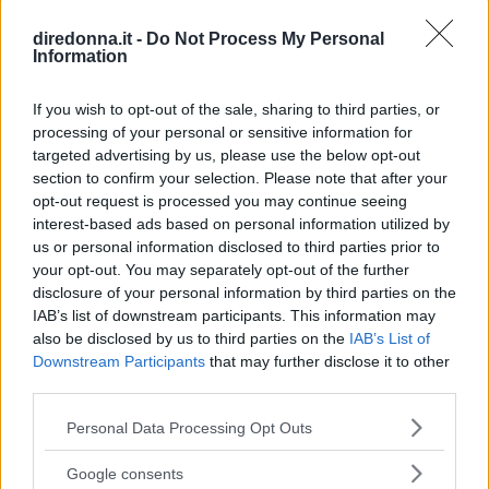
diredonna.it -
Do Not Process My Personal
Information
GOSSIP
Tailleur cerimonia 2025
If you wish to opt-out of the sale, sharing to third parties, or
processing of your personal or sensitive information for
economici: i più belli di Zara,
targeted advertising by us, please use the below opt-out
section to confirm your selection. Please note that after your
Zalando, H&M, Mango e altri
opt-out request is processed you may continue seeing
interest-based ads based on personal information utilized by
Da Zara a H&M, passando per Mango e Stradivarius: la
us or personal information disclosed to third parties prior to
bella stagione alle porte significa solo una cosa,
your opt-out. You may separately opt-out of the further
"cerimonie" e per arrivarci al meglio si può dare
disclosure of your personal information by third parties on the
un'occhiata nella sezione tailleur di questi brand.
IAB’s list of downstream participants. This information may
NATASCIA_ALIBANI
also be disclosed by us to third parties on the
IAB’s List of
Downstream Participants
that may further disclose it to other
third parties.
Please note that this website/app uses one or more Google
Personal Data Processing Opt Outs
services and may gather and store information including but
not limited to your visit or usage behaviour. You may click to
Google consents