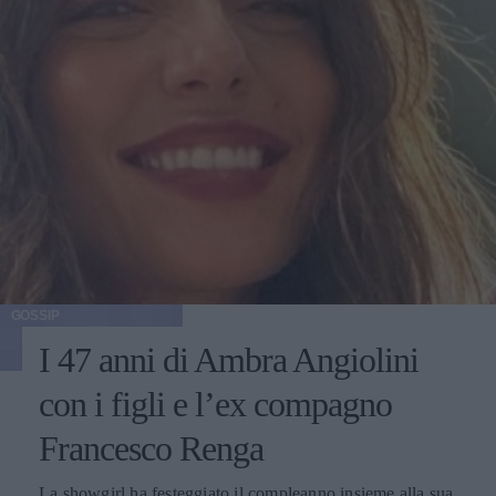
GOSSIP
I 47 anni di Ambra Angiolini
con i figli e l’ex compagno
Francesco Renga
La showgirl ha festeggiato il compleanno insieme alla sua