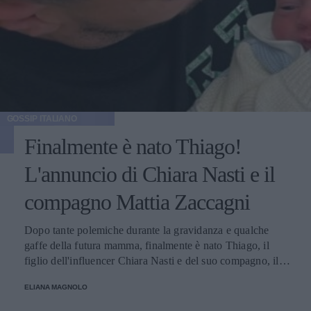
GOSSIP ITALIANO
Finalmente è nato Thiago!
L'annuncio di Chiara Nasti e il
compagno Mattia Zaccagni
Dopo tante polemiche durante la gravidanza e qualche
gaffe della futura mamma, finalmente è nato Thiago, il
figlio dell'influencer Chiara Nasti e del suo compagno, il
calciatore Matta Zaccagni. Il lieto annuncio è stato
ELIANA MAGNOLO
condiviso sui social della coppia.