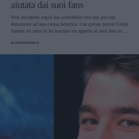
aiutata dai suoi fans
Non inviatemi regali ma contribuite con una piccola
donazione ad una causa benefica: con queste parole Giulia
Salemi un anno fa ha lanciato un appello ai suoi fans in
occasione del suo compleanno e ha raccolto una cifra
ELIANA MAGNOLO
considerevole utilizzata per l'acquisto di macchinari
destinati all'ospedale Bambin Gesù di Roma.