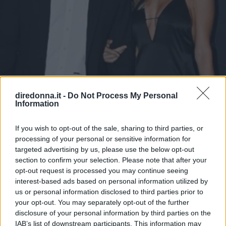
diredonna.it -
Do Not Process My Personal
Information
If you wish to opt-out of the sale, sharing to third parties, or
GOSSIP ITALIANO
processing of your personal or sensitive information for
Francesco Totti e Noemi
targeted advertising by us, please use the below opt-out
section to confirm your selection. Please note that after your
Bocchi, primo red carpet di
opt-out request is processed you may continue seeing
interest-based ads based on personal information utilized by
coppia
us or personal information disclosed to third parties prior to
your opt-out. You may separately opt-out of the further
Francesco Totti e Noemi Bocchi sono volati a Dubai per il
disclosure of your personal information by third parties on the
Globe Soccer Awards. I due non si nascondono più e
IAB’s list of downstream participants. This information may