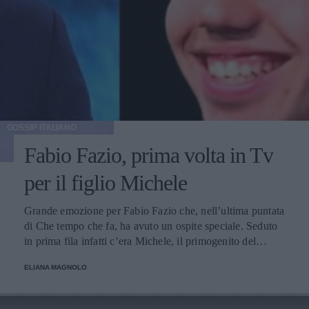
GOSSIP ITALIANO
Fabio Fazio, prima volta in Tv
per il figlio Michele
Grande emozione per Fabio Fazio che, nell’ultima puntata
di Che tempo che fa, ha avuto un ospite speciale. Seduto
in prima fila infatti c’era Michele, il primogenito del
conduttore, che per la prima volta è apparso in una
ELIANA MAGNOLO
trasmissione televisiva.