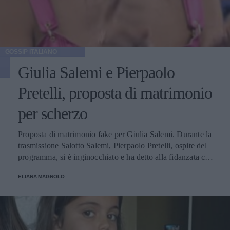
GOSSIP ITALIANO
Giulia Salemi e Pierpaolo
Pretelli, proposta di matrimonio
per scherzo
Proposta di matrimonio fake per Giulia Salemi. Durante la
trasmissione Salotto Salemi, Pierpaolo Pretelli, ospite del
programma, si è inginocchiato e ha detto alla fidanzata che
era arrivato il momento giusto per chiederle di... andare a
ELIANA MAGNOLO
cena con lui!