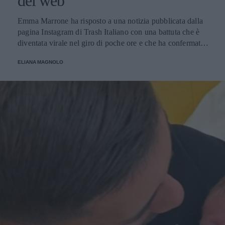
del web
Emma Marrone ha risposto a una notizia pubblicata dalla
pagina Instagram di Trash Italiano con una battuta che è
diventata virale nel giro di poche ore e che ha confermato
la proverbiale vena autoironica della cantante salentina,
ELIANA MAGNOLO
una caratteristica tra le più apprezzate dai suoi fan.