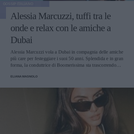
GOSSIP ITALIANO
Alessia Marcuzzi, tuffi tra le
onde e relax con le amiche a
Dubai
Alessia Marcuzzi vola a Dubai in compagnia delle amiche
più care per festeggiare i suoi 50 anni. Splendida e in gran
forma, la conduttrice di Boomerissima sta trascorrendo
giornate spensierate tra tuffi tra le onde, passeggiate
ELIANA MAGNOLO
rilassanti e cene nei ristoranti più chic della città!