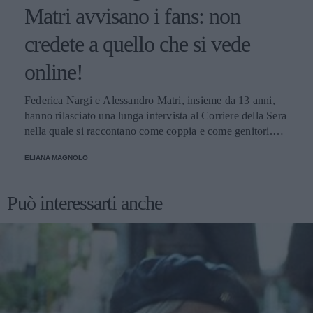
Matri avvisano i fans: non
credete a quello che si vede
online!
Federica Nargi e Alessandro Matri, insieme da 13 anni,
hanno rilasciato una lunga intervista al Corriere della Sera
nella quale si raccontano come coppia e come genitori.
Innamorati più che mai, mettono in guardia i loro fans: non
ELIANA MAGNOLO
credete alle coppie che non litigano mai!
Può interessarti anche