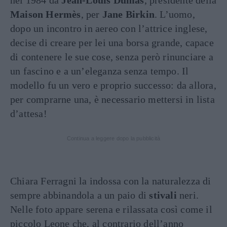
nel 1984 da
Jean-Louis Dumas
, presidente della
Maison Hermès
, per
Jane Birkin
. L’uomo,
dopo un incontro in aereo con l’attrice inglese,
decise di creare per lei una borsa grande, capace
di contenere le sue cose, senza però rinunciare a
un fascino e a un’eleganza senza tempo. Il
modello fu un vero e proprio successo: da allora,
per comprarne una, è necessario mettersi in lista
d’attesa!
Continua a leggere dopo la pubblicità
Chiara Ferragni la indossa con la naturalezza di
sempre abbinandola a un paio di
stivali
neri.
Nelle foto appare serena e rilassata così come il
piccolo Leone che, al contrario dell’anno