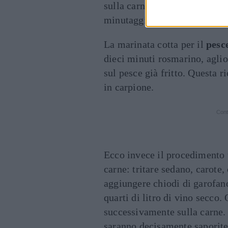
sulla carne, facendola riposar
minutaggio richiesto dalla ric
La marinata cotta per il
pesc
dieci minuti rosmarino, aglio
sul pesce già fritto. Questa r
in carpione.
Cont
Ecco invece il procedimento 
carne: tritare sedano, carote,
aggiungere chiodi di garofano,
quarti di litro di vino secco.
successivamente sulla carne.
saranno decisamente saporite