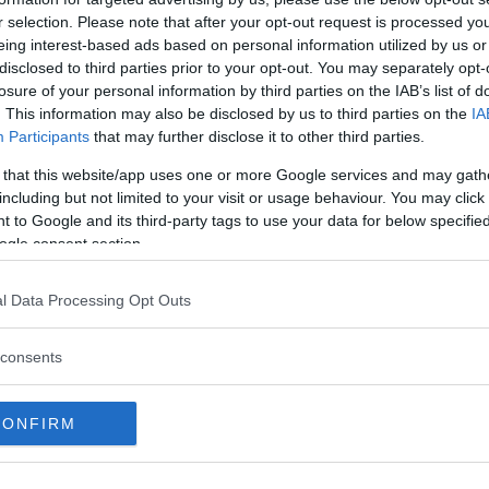
r selection. Please note that after your opt-out request is processed y
se cruda, il tempo richiesto varia dalle 24 alle
eing interest-based ads based on personal information utilized by us or
disclosed to third parties prior to your opt-out. You may separately opt-
losure of your personal information by third parties on the IAB’s list of
l
recipiente adeguato
, che deve essere
. This information may also be disclosed by us to third parties on the
IA
Participants
that may further disclose it to other third parties.
ter contenere sia il cibo da preparare che la
nti in ceramica, vetro e pirex, mentre sono da
 that this website/app uses one or more Google services and may gath
including but not limited to your visit or usage behaviour. You may click 
in plastica o in metallo, specialmente se la
 to Google and its third-party tags to use your data for below specifi
ogle consent section.
si deve, che abbia a oggetto la
carne
, ecco
l Data Processing Opt Outs
e tritare carote, prezzemolo e cipolle che si
zo bicchiere di olio extravergine di oliva,
consents
aggiorana; aggiungere sale e pepe (in modesta
ecco; portare il tutto a ebollizione per cinque
CONFIRM
ntenuto in un recipiente, coprire e fare
ta si è adeguatamente raffreddata, la si versa