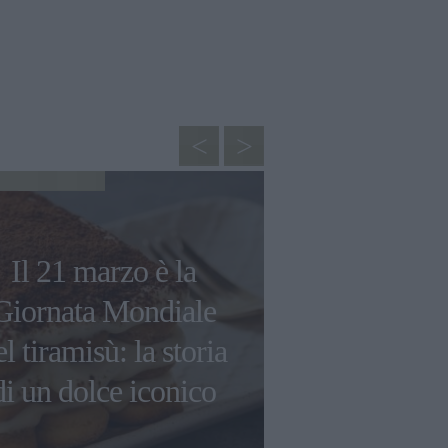
CUCINA
Il 21 marzo è la
In cucina c
Giornata Mondiale
Bruni: ecc
el tiramisù: la storia
ricetta per 
di un dolce iconico
semplice e