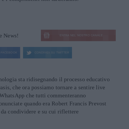
le News!
ENTRA NEL NOSTRO CANALE
FACEBOOK
CONDIVIDI SU
TWITTER
ecnologia sta ridisegnando il processo educativo
asis, che ora possiamo tornare a sentire live
ati WhatsApp che tutti commenteranno
ronunciate quando era Robert Francis Prevost
e da condividere e su cui riflettere