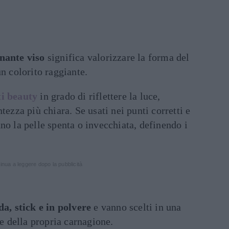
nante viso
significa valorizzare la forma del
un colorito raggiante.
ti beauty
in grado di riflettere la luce,
tezza più chiara. Se usati nei punti corretti e
no la pelle spenta o invecchiata, definendo i
inua a leggere dopo la pubblicità
da, stick e in polvere
e vanno scelti in una
re della propria carnagione.