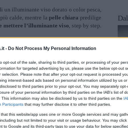
i un illuminante viso dorato o color pesca,
Dal
 più calde, mentre la
pelle chiara
predilige
 mettere l’illuminante viso
, step by step.
niforme
, l’illuminante dovrebbe essere dello
nta: per un fondotinta liquido, meglio un
it -
Do Not Process My Personal Information
to opt-out of the sale, sharing to third parties, or processing of your per
ere
potrebbe non andare bene per chi ha la
formation for targeted advertising by us, please use the below opt-out s
r selection. Please note that after your opt-out request is processed y
effetto opacizzante potrebbe essere un
eing interest-based ads based on personal information utilized by us or
rassa.
disclosed to third parties prior to your opt-out. You may separately opt-
losure of your personal information by third parties on the IAB’s list of
luminante, le zone del viso da illuminare
. This information may also be disclosed by us to third parties on the
IA
Participants
that may further disclose it to other third parties.
orrettore
leggermente più chiaro del tono di
gnare ci sono la fronte, la zona sotto gli
 that this website/app uses one or more Google services and may gath
including but not limited to your visit or usage behaviour. You may click 
to. In questo modo si creerà un effetto
 to Google and its third-party tags to use your data for below specifi