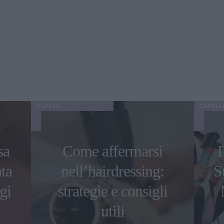
CAPELLI
CAPELLI
sa
Come affermarsi
ata
nell’hairdressing:
S
gi
strategie e consigli
utili