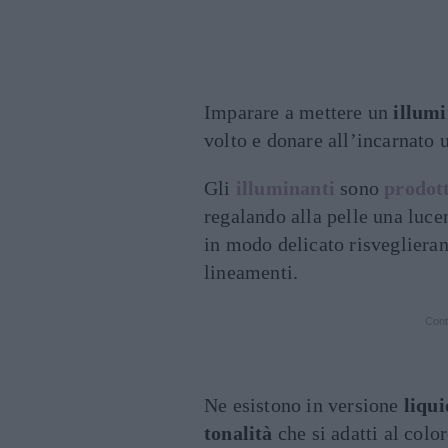
Imparare a mettere un
illumi
volto e donare all’incarnato 
Gli
illuminanti
sono
prodot
regalando alla pelle una lucen
in modo delicato risveglieran
lineamenti.
Cont
Ne esistono in versione
liqui
tonalità
che si adatti al colo