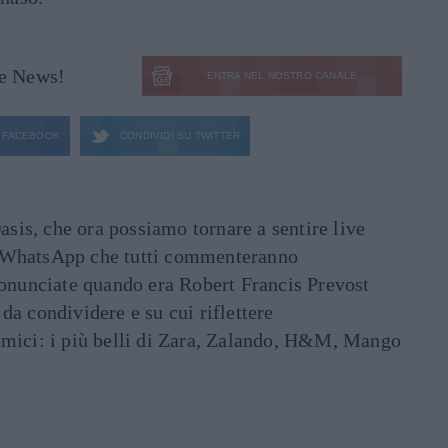
le News!
ENTRA NEL NOSTRO CANALE
FACEBOOK
CONDIVIDI SU
TWITTER
asis, che ora possiamo tornare a sentire live
ati WhatsApp che tutti commenteranno
ronunciate quando era Robert Francis Prevost
e da condividere e su cui riflettere
mici: i più belli di Zara, Zalando, H&M, Mango