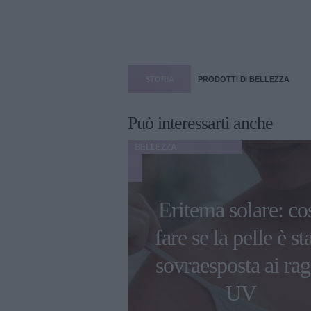
STORIA
PRODOTTI DI BELLEZZA
Può interessarti anche
BELLEZZA
 tuoi pennelli
Eritema solare: co
-up sono
fare se la pelle è st
ssimi? Ecco
sovraesposta ai rag
 pulirli
UV