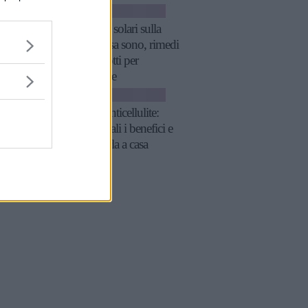
BELLEZZA
Macchie solari sulla
pelle: cosa sono, rimedi
e i prodotti per
eliminarle
BELLEZZA
Crema anticellulite:
cos'è, quali i benefici e
come farla a casa