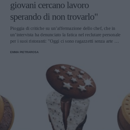
giovani cercano lavoro
sperando di non trovarlo"
Pioggia di critiche su un’affermazione dello chef, che in
un’intervista ha denunciato la fatica nel reclutare personale
per i suoi ristoranti: "Oggi ci sono ragazzetti senza arte ne
parte che di investire su se stessi non hanno la benché
EMMA PIETRAROSA
minima intenzione".