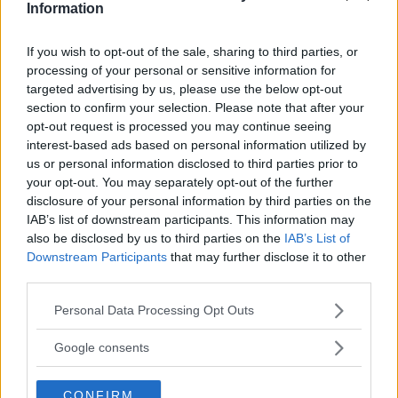
Information
If you wish to opt-out of the sale, sharing to third parties, or
processing of your personal or sensitive information for
targeted advertising by us, please use the below opt-out
section to confirm your selection. Please note that after your
opt-out request is processed you may continue seeing
interest-based ads based on personal information utilized by
us or personal information disclosed to third parties prior to
your opt-out. You may separately opt-out of the further
disclosure of your personal information by third parties on the
IAB’s list of downstream participants. This information may
also be disclosed by us to third parties on the
IAB’s List of
Downstream Participants
that may further disclose it to other
third parties.
Please note that this website/app uses one or more Google
Personal Data Processing Opt Outs
CUCINA
services and may gather and store information including but
Perché la Poke hawaiana è
not limited to your visit or usage behaviour. You may click to
Google consents
grant or deny consent to Google and its third-party tags to
diventata tanto popolare anche
use your data for below specified purposes in below Google
CONFIRM