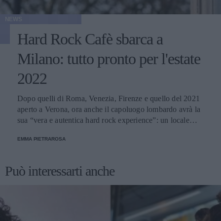
NEWS
Hard Rock Cafè sbarca a
Milano: tutto pronto per l'estate
2022
Dopo quelli di Roma, Venezia, Firenze e quello del 2021
aperto a Verona, ora anche il capoluogo lombardo avrà la
sua “vera e autentica hard rock experience”: un locale
situato in via Dante sviluppato su 900 metri quadrati, due
EMMA PIETRAROSA
piani, con 280 posti a sedere e due palchi per ospitare
concerti.
Può interessarti anche