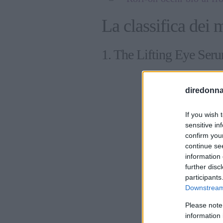
La classifica dei 
1. The Lifting Eye Ser
diredonna.
If you wish 
sensitive in
confirm you
continue se
information 
further disc
participants
Downstream 
Please note
information 