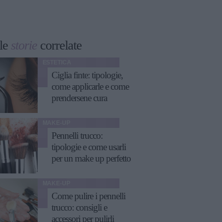
le
storie
correlate
ESTETICA
Ciglia finte: tipologie,
come applicarle e come
prendersene cura
MAKE-UP
Pennelli trucco:
tipologie e come usarli
per un make up perfetto
MAKE-UP
Come pulire i pennelli
trucco: consigli e
accessori per pulirli