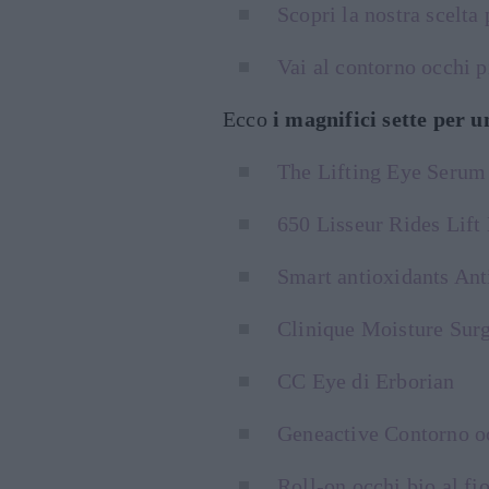
Scopri la nostra scelta
Vai al contorno occhi 
Ecco
i magnifici sette per 
The Lifting Eye Serum
650 Lisseur Rides Lift
Smart antioxidants An
Clinique Moisture Sur
CC Eye di Erborian
Geneactive Contorno oc
Roll-on occhi bio al fi