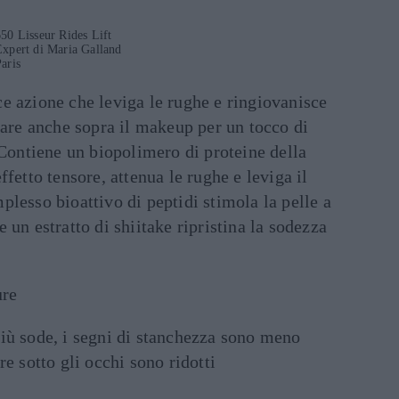
50 Lisseur Rides Lift
Expert di Maria Galland
aris
e azione che leviga le rughe e ringiovanisce
care anche sopra il makeup per un tocco di
 Contiene un biopolimero di proteine della
fetto tensore, attenua le rughe e leviga il
lesso bioattivo di peptidi stimola la pelle a
 un estratto di shiitake ripristina la sodezza
ure
più sode, i segni di stanchezza sono meno
re sotto gli occhi sono ridotti