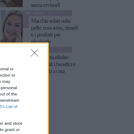
senza rovinarli
BELLEZZA
Macchie solari sulla
pelle: cosa sono, rimedi
e i prodotti per
eliminarle
BELLEZZA
Crema anticellulite:
cos'è, quali i benefici e
sonal or
come farla a casa
ection to
ou may
 personal
out of the
 downstream
B’s List of
er and store
to grant or