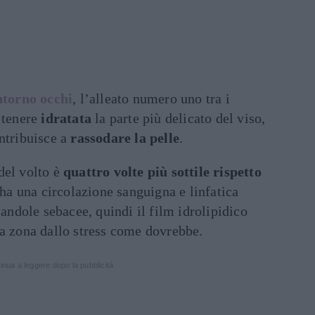
ntorno occhi
, l’alleato numero uno tra i
a tenere
idratata
la parte più delicato del viso,
ontribuisce a
rassodare la pelle
.
del volto è
quattro volte più sottile rispetto
 ha una circolazione sanguigna e linfatica
iandole sebacee, quindi il film idrolipidico
ta zona dallo stress come dovrebbe.
inua a leggere dopo la pubblicità