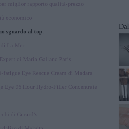
 per miglior rapporto qualità-prezzo
più economico
Dal
uno sguardo al top
.
 di La Mer
 Expert di Maria Galland Paris
ti-fatigue Eye Rescue Cream di Madara
ge Eye 96 Hour Hydro-Filler Concentrate
chi di Gerard’s
ordaliso di Melvita