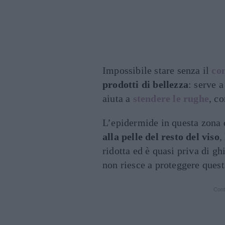
Impossibile stare senza il
co
prodotti di bellezza
: serve 
aiuta a
stendere le rughe
, c
L’epidermide in questa zona 
alla pelle del resto del viso
,
ridotta ed è quasi priva di gh
non riesce a proteggere ques
Cont