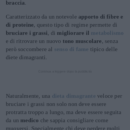
braccia
.
Caratterizzato da un notevole
apporto di fibre e
di proteine
, questo tipo di regime permette di
bruciare i grassi
, di
migliorare il
metabolismo
e di ritrovare un nuovo
tono muscolare
, senza
però soccombere al
senso di fame
tipico delle
diete dimagranti.
Continua a leggere dopo la pubblicità
Naturalmente, una
dieta dimagrante
veloce per
bruciare i grassi non solo non deve essere
protratta troppo a lungo, ma deve essere seguita
da un
medico
che sappia consigliare come
muoversi. Specialmente chi deve perdere molti