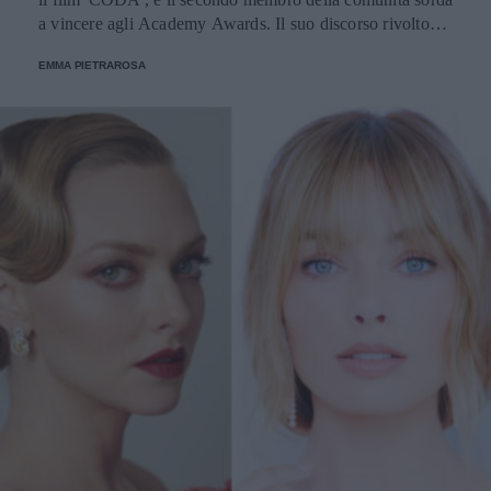
a vincere agli Academy Awards. Il suo discorso rivolto
alle persone con disabilità ha suscitato l'applauso in lingua
EMMA PIETRAROSA
dei segni del Dolby Theatre.