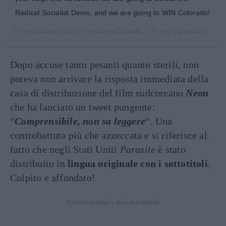
Radical Socialist Dems, and we are going to WIN Colorado!
Un post condiviso da
President Donald J. Trump
(@realdonaldtrump) in data:
Dopo accuse tanto pesanti quanto sterili, non
poteva non arrivare la risposta immediata della
casa di distribuzione del film sudcoreano
Neon
che ha lanciato un tweet pungente:
“
Comprensibile, non sa leggere
“. Una
controbattuta più che azzeccata e si riferisce al
fatto che negli Stati Uniti
Parasite
è stato
distribuito in
lingua originale con i sottotitoli
.
Colpito e affondato!
Continua a leggere dopo la pubblicità