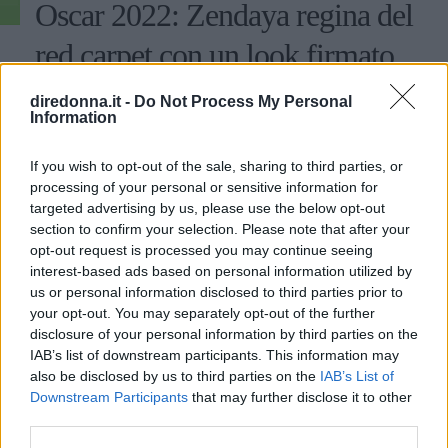
Oscar 2022: Zendaya regina del
red carpet con un look firmato
Valentino
diredonna.it -
Do Not Process My Personal
Information
L'attrice protagonista di 'Dune' all'ingresso del Dolby
Theatre ha sfoggiato un completo in stile Anni '90 che ha
If you wish to opt-out of the sale, sharing to third parties, or
lasciato tutti sbalorditi, anche per la possibile reference
processing of your personal or sensitive information for
all'outfit del 1998 della collega Sharon Stone.
targeted advertising by us, please use the below opt-out
EMMA PIETRAROSA
section to confirm your selection. Please note that after your
opt-out request is processed you may continue seeing
interest-based ads based on personal information utilized by
us or personal information disclosed to third parties prior to
your opt-out. You may separately opt-out of the further
disclosure of your personal information by third parties on the
IAB’s list of downstream participants. This information may
also be disclosed by us to third parties on the
IAB’s List of
Downstream Participants
that may further disclose it to other
third parties.