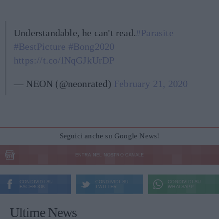
Understandable, he can't read.
#Parasite
#BestPicture
#Bong2020
https://t.co/lNqGJkUrDP
— NEON (@neonrated)
February 21, 2020
Seguici anche su Google News!
ENTRA NEL NOSTRO CANALE
CONDIVIDI SU
CONDIVIDI SU
CONDIVIDI SU
FACEBOOK
TWITTER
WHATSAPP
Ultime News