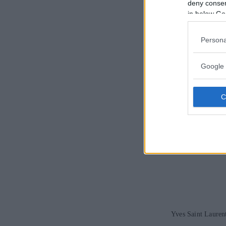
deny consent
in below Go
Persona
Google 
Yves Saint Lauren