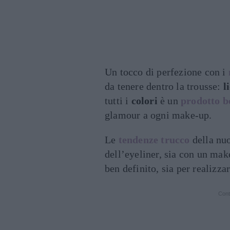
Un tocco di perfezione con i
da tenere dentro la trousse:
l
tutti i
colori
è un
prodotto b
glamour a ogni make-up.
Le
tendenze trucco
della nu
dell’eyeliner, sia con un make
ben definito, sia per realizza
Cont