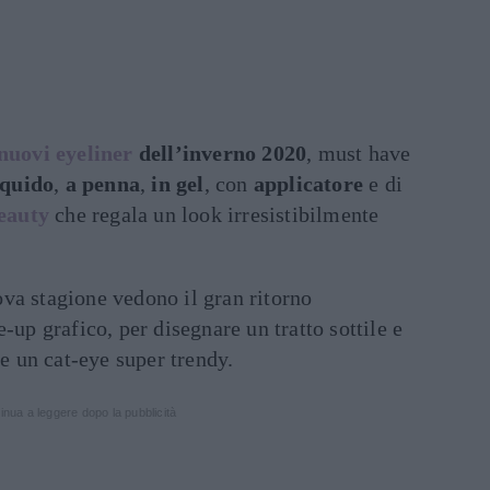
nuovi eyeliner
dell’inverno 2020
, must have
iquido
,
a penna
,
in gel
, con
applicatore
e di
eauty
che regala un look irresistibilmente
ova stagione vedono il gran ritorno
-up grafico, per disegnare un tratto sottile e
re un cat-eye super trendy.
inua a leggere dopo la pubblicità