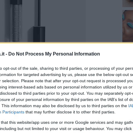
it -
Do Not Process My Personal Information
to opt-out of the sale, sharing to third parties, or processing of your per
formation for targeted advertising by us, please use the below opt-out s
 Saint Laurent
: formula cremosa composta
r selection. Please note that after your opt-out request is processed y
ati a un mix di cere naturali e di polveri
eing interest-based ads based on personal information utilized by us or
 mat e confortevole. Scivola facilmente lungo
disclosed to third parties prior to your opt-out. You may separately opt-
losure of your personal information by third parties on the IAB’s list of
ensamente per 12 ore. Può essere usato in tre
. This information may also be disclosed by us to third parties on the
IA
 alta precisione; come kohl o come
Participants
that may further disclose it to other third parties.
ardo smokey.
Prezzo consigliato: 26 euro
 that this website/app uses one or more Google services and may gath
including but not limited to your visit or usage behaviour. You may click 