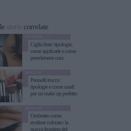
le
storie
correlate
ESTETICA
Ciglia finte: tipologie,
come applicarle e come
prendersene cura
MAKE-UP
Pennelli trucco:
tipologie e come usarli
per un make up perfetto
MAKE-UP
Ombretto come
eyeliner colorato: la
nuova frontiera del