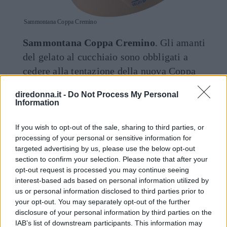
Sammontana Coppa Cremino
Sammontana Coppa Cremino
. Gli amanti
del gelato al cucchiaio sono obbligati a
cedere alla tentazione della nuova Coppa
Cremino. La ricetta? Gelato alla nocciola,
diredonna.it -
Do Not Process My Personal
decorazione di variegato alla gianduia e
Information
granelle di nocciole.
If you wish to opt-out of the sale, sharing to third parties, or
processing of your personal or sensitive information for
targeted advertising by us, please use the below opt-out
Seguici anche su Google News!
section to confirm your selection. Please note that after your
opt-out request is processed you may continue seeing
ENTRA NEL NOSTRO CANALE
interest-based ads based on personal information utilized by
us or personal information disclosed to third parties prior to
your opt-out. You may separately opt-out of the further
CONDIVIDI SU
CONDIVIDI SU
CONDIVIDI SU
FACEBOOK
TWITTER
WHATSAPP
disclosure of your personal information by third parties on the
IAB’s list of downstream participants. This information may