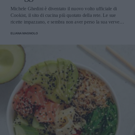
Michele Ghedini è diventato il nuovo volto ufficiale di
Cookist, il sito di cucina più quotato della rete. Le sue
ricette impazzano, e sembra non aver perso la sua verve
dopo la sua eliminazione a Masterchef... Anzi, ci stà
ELIANA MAGNOLO
veramente stupendo.