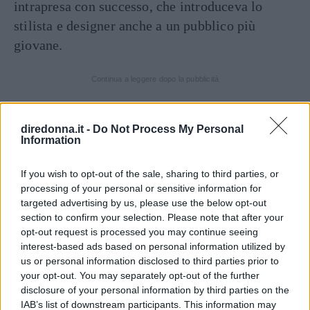
intrapresa con successo, che introduceva lo
stilista e designer anche a un pubblico più
giovane.
Continua a leggere dopo la pubblicità
diredonna.it -
Do Not Process My Personal
Oltre alla sua ormai celebre camicia bianca,
Information
Gianfranco spazia tra
haute couture
,
moda
If you wish to opt-out of the sale, sharing to third parties, or
uomo
e linee più
economiche
. Nascono così
processing of your personal or sensitive information for
White Label Line, la Gianfranco Ferré Red, la
targeted advertising by us, please use the below opt-out
GF Jeans e persino collezioni per i più piccoli. I
section to confirm your selection. Please note that after your
opt-out request is processed you may continue seeing
punti forti restano però gli accessori, con ben
interest-based ads based on personal information utilized by
1500 punti vendita negli anni ’90. Per finire nel
us or personal information disclosed to third parties prior to
2002 viene lanciata la prima
linea di occhiali
your opt-out. You may separately opt-out of the further
disclosure of your personal information by third parties on the
firmati Ferré, in collaborazione con Allison.
IAB’s list of downstream participants. This information may