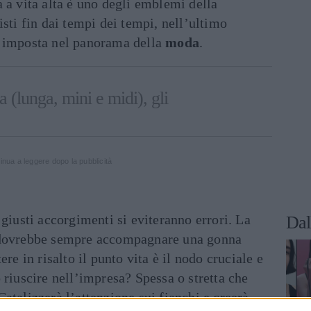
 a vita alta è uno degli emblemi della
isti fin dai tempi dei tempi, nell’ultimo
e imposta nel panorama della
moda
.
a (lunga, mini e midi), gli
inua a leggere dopo la pubblicità
 giusti accorgimenti si eviteranno errori. La
Dal
 dovrebbe sempre accompagnare una gonna
ere in risalto il punto vita è il nodo cruciale e
 riuscire nell’impresa? Spessa o stretta che
atalizzerà l’attenzione sui fianchi e creerà