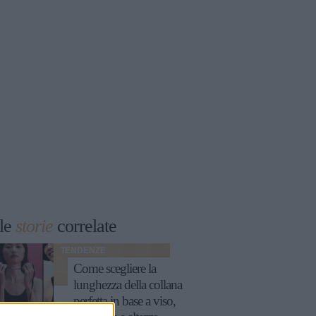
le
storie
correlate
TENDENZE
Come scegliere la
lunghezza della collana
perfetta in base a viso,