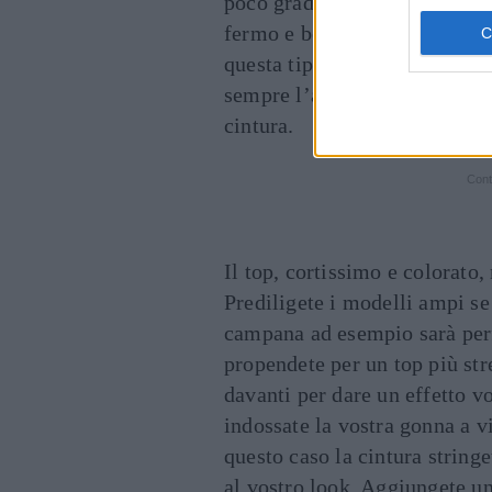
poco gradevole, quindi megli
fermo e ben tirato. Anche u
questa tipologia di gonna per
sempre l’accortezza di inserir
cintura.
Cont
Il top, cortissimo e colorato,
Prediligete i modelli ampi se
campana ad esempio sarà perf
propendete per un top più str
davanti per dare un effetto 
indossate la vostra gonna a vi
questo caso la cintura string
al vostro look. Aggiungete un