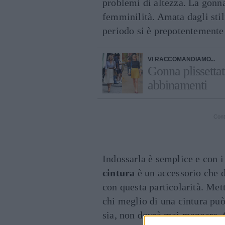
problemi di altezza. La gonna
femminilità. Amata dagli stil
periodo si è prepotentement
VI RACCOMANDIAMO...
Gonna plissettat
abbinamenti
Cont
Indossarla è semplice e con i
cintura
è un accessorio che
con questa particolarità. Mett
chi meglio di una cintura può
sia, non dovrà mai mancare. C