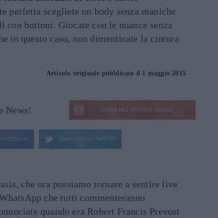
te perfetta scegliete un body senza maniche
ll con bottoni. Giocate con le nuance senza
he in questo caso, non dimenticate la cintura
Articolo originale pubblicato il 1 maggio 2015
le News!
ENTRA NEL NOSTRO CANALE
FACEBOOK
CONDIVIDI SU
TWITTER
asis, che ora possiamo tornare a sentire live
ati WhatsApp che tutti commenteranno
ronunciate quando era Robert Francis Prevost