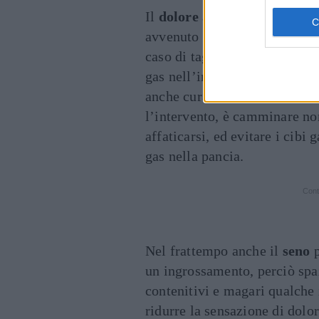
Il
dolore addominale
è un al
avvenuto naturalmente ciò è
caso di taglio cesareo anche a
gas nell’intestino. Un modo p
anche curato tramite antidolo
l’intervento, è camminare no
affaticarsi, ed evitare i cibi
gas nella pancia.
Cont
Nel frattempo anche il
seno
p
un ingrossamento, perciò spaz
contenitivi e magari qualche 
ridurre la sensazione di dolor