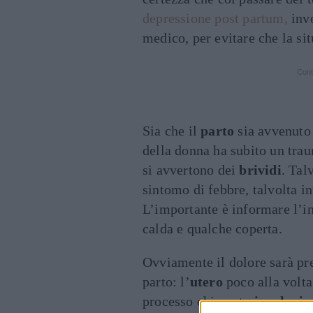
depressione post partum,
inve
medico, per evitare che la si
Cont
Sia che il
parto
sia avvenuto
della donna ha subito un tr
si avvertono dei
brividi
. Tal
sintomo di febbre, talvolta i
L’importante è informare l’i
calda e qualche coperta.
Ovviamente il dolore sarà pre
parto: l’
utero
poco alla volta
processo chiamato
involuzio