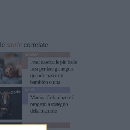
le
storie
correlate
MAMMA
Frasi nascita: le più belle
frasi per fare gli auguri
quando nasce un
bambino o una
bambina
NEWS
Martina Colombari e il
progetto a sostegno
della mamme
MAMMA