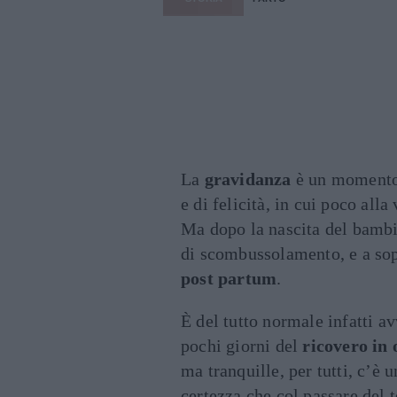
La
gravidanza
è un momento 
e di felicità, in cui poco alla
Ma dopo la nascita del bambi
di scombussolamento, e a sop
post partum
.
È del tutto normale infatti av
pochi giorni del
ricovero in 
ma tranquille, per tutti, c’è 
certezza che col passare del