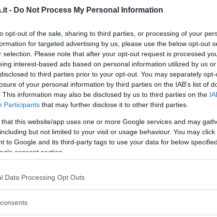
he in questo caso è importante chiedere
it -
Do Not Process My Personal Information
rica che sarà in grado di prescrivere
entre un rimedio naturale consiste nel fare
to opt-out of the sale, sharing to third parties, or processing of your per
formation for targeted advertising by us, please use the below opt-out s
arte interessata con il getto dell’acqua, fare
r selection. Please note that after your opt-out request is processed y
hiena, fare spesso pipì per evitare che la
eing interest-based ads based on personal information utilized by us or
’utero provocando fastidio, dormire con un
disclosed to third parties prior to your opt-out. You may separately opt-
losure of your personal information by third parties on the IAB’s list of
. This information may also be disclosed by us to third parties on the
IA
Participants
that may further disclose it to other third parties.
babilmente dolorante, a causa dei
punti di
 that this website/app uses one or more Google services and may gath
i e comunque per via dello
sforzo del parto.
Il
including but not limited to your visit or usage behaviour. You may click 
sumere antidolorifici, di rinfrescare la zona
 to Google and its third-party tags to use your data for below specifi
gari utilizzare il cuscino a ciambella per
ogle consent section.
potrebbero manifestarsi accompagnate
combattere entrambe è indicata una dieta a
l Data Processing Opt Outs
a e verdura, un po’ di movimento (basteranno
consents
orni seguenti il parto e
bere tanta acqua.