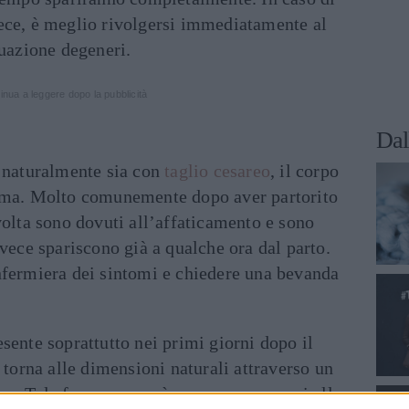
ce, è meglio rivolgersi immediatamente al
tuazione degeneri.
inua a leggere dopo la pubblicità
Dal
 naturalmente sia con
taglio cesareo
, il corpo
auma. Molto comunemente dopo aver partorito
volta sono dovuti all’affaticamento e sono
nvece spariscono già a qualche ora dal parto.
nfermiera dei sintomi e chiedere una bevanda
sente soprattutto nei primi giorni dopo il
 torna alle dimensioni naturali attraverso un
ne
. Tale fenomeno può provocare crampi alla