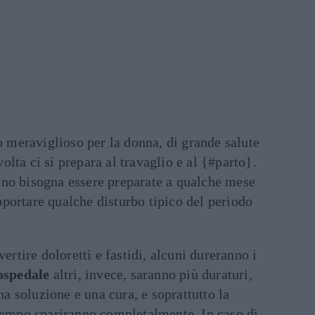
meraviglioso per la donna, di grande salute
 volta ci si prepara al travaglio e al {#parto}.
no bisogna essere preparate a qualche mese
portare qualche disturbo tipico del periodo
vertire doloretti e fastidi, alcuni dureranno i
ospedale
altri, invece, saranno più duraturi,
una soluzione e una cura, e soprattutto la
 tempo spariranno completalmente. In caso di