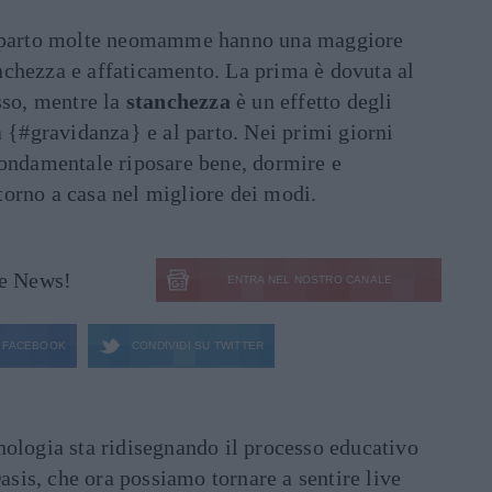
l parto molte neomamme hanno una maggiore
chezza e affaticamento. La prima è dovuta al
sso, mentre la
stanchezza
è un effetto degli
a {#gravidanza} e al parto. Nei primi giorni
fondamentale riposare bene, dormire e
ritorno a casa nel migliore dei modi.
le News!
ENTRA NEL NOSTRO CANALE
FACEBOOK
CONDIVIDI SU
TWITTER
ecnologia sta ridisegnando il processo educativo
asis, che ora possiamo tornare a sentire live