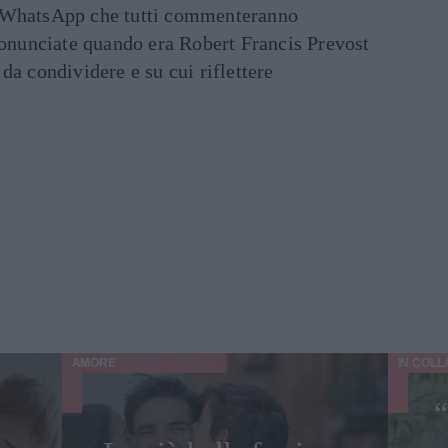
ati WhatsApp che tutti commenteranno
ronunciate quando era Robert Francis Prevost
e da condividere e su cui riflettere
AMORE
IN COL
“