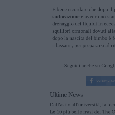
È bene ricordare che dopo i
sudorazione
e avvertono stan
drenaggio dei liquidi in ecce
squilibri ormonali dovuti all
dopo la nascita del bimbo è 
rilassarsi, per prepararsi al 
Seguici anche su Goog
CONDIVIDI SU
Ultime News
Dall'asilo all'università, la t
Le 10 più belle frasi dei The O