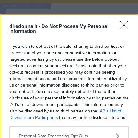
GOSSIP
Le 10 più belle frasi dei The
diredonna.it -
Do Not Process My Personal
Oasis, che ora possiamo tornare
Information
a sentire live
If you wish to opt-out of the sale, sharing to third parties, or
processing of your personal or sensitive information for
Mentre The Oasis si esibiscono in tutto il mondo, tornando
targeted advertising by us, please use the below opt-out
sui palchi con la loro musica, abbiamo scelto le 10 più
section to confirm your selection. Please note that after your
belle frasi delle loro canzoni: quali sono le vostre?
opt-out request is processed you may continue seeing
interest-based ads based on personal information utilized by
PERDITA DURANGO
us or personal information disclosed to third parties prior to
your opt-out. You may separately opt-out of the further
disclosure of your personal information by third parties on the
IAB’s list of downstream participants. This information may
also be disclosed by us to third parties on the
IAB’s List of
Downstream Participants
that may further disclose it to other
third parties.
Please note that this website/app uses one or more Google
Personal Data Processing Opt Outs