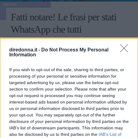
GOSSIP
Fatti notare! Le frasi per stati
WhatsApp che tutti
commenteranno
diredonna.it -
Do Not Process My Personal
Alcuni consigli relativi alle frasi per stati di WhatsApp:
Information
ecco come fare colpo sui propri contatti utilizzando
aforismi e citazioni.
If you wish to opt-out of the sale, sharing to third parties, or
processing of your personal or sensitive information for
PERDITA DURANGO
targeted advertising by us, please use the below opt-out
section to confirm your selection. Please note that after your
opt-out request is processed you may continue seeing
interest-based ads based on personal information utilized by
us or personal information disclosed to third parties prior to
your opt-out. You may separately opt-out of the further
disclosure of your personal information by third parties on the
IAB’s list of downstream participants. This information may
also be disclosed by us to third parties on the
IAB’s List of