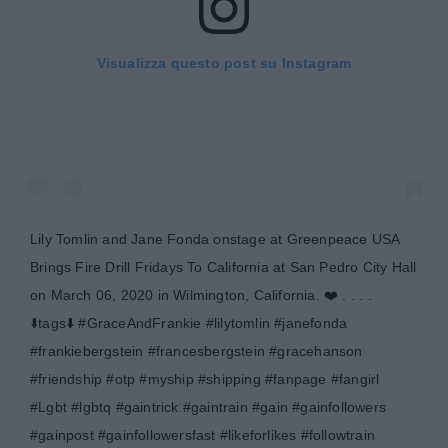
Visualizza questo post su Instagram
Lily Tomlin and Jane Fonda onstage at Greenpeace USA
Brings Fire Drill Fridays To California at San Pedro City Hall
on March 06, 2020 in Wilmington, California. ❤️ . . . .
⬇️tags⬇️ #GraceAndFrankie #lilytomlin #janefonda
#frankiebergstein #francesbergstein #gracehanson
#friendship #otp #myship #shipping #fanpage #fangirl
#Lgbt #lgbtq #gaintrick #gaintrain #gain #gainfollowers
#gainpost #gainfollowersfast #likeforlikes #followtrain