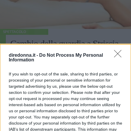
SPETTACOLO
Cambio della guardia a Striscia
la notizia: per una sera arriva
diredonna.it -
Do Not Process My Personal
Information
Diletta Leotta
If you wish to opt-out of the sale, sharing to third parties, or
Il volto femminile di Dazn esordisce come presentatrice
processing of your personal or sensitive information for
del TG satirico di Antonio Ricci, nella puntata del 10
targeted advertising by us, please use the below opt-out
dicembre 2021, al fianco di Alessandro Siani.
section to confirm your selection. Please note that after your
opt-out request is processed you may continue seeing
EMMA PIETRAROSA
interest-based ads based on personal information utilized by
us or personal information disclosed to third parties prior to
your opt-out. You may separately opt-out of the further
disclosure of your personal information by third parties on the
IAB’s list of downstream participants. This information may