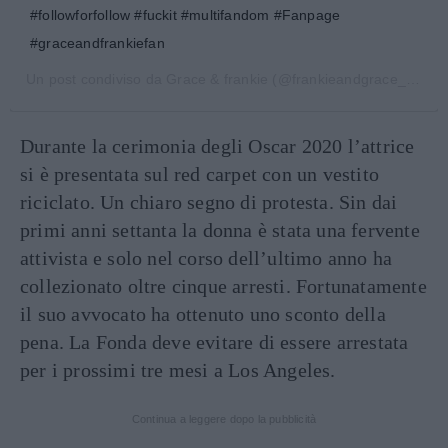
#followforfollow #fuckit #multifandom #Fanpage
#graceandfrankiefan
Un post condiviso da
Grace & frankie
(@frankieandgrace_) in data:
Durante la cerimonia degli Oscar 2020 l’attrice
si è presentata sul red carpet con un vestito
riciclato. Un chiaro segno di protesta. Sin dai
primi anni settanta la donna è stata una fervente
attivista e solo nel corso dell’ultimo anno ha
collezionato oltre cinque arresti. Fortunatamente
il suo avvocato ha ottenuto uno sconto della
pena. La Fonda deve evitare di essere arrestata
per i prossimi tre mesi a Los Angeles.
Continua a leggere dopo la pubblicità