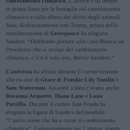
cambiamento climatico
. L’attrice è da tempo
in prima linea per le battaglie sul cambiamento
climatico e sulla difesa dei diritti degli animali.
Jane, dichiaratamente anti Trump, prima della
manifestazione di
Greenpeace
ha elogiato
Sanders. “
Dobbiamo portare alla casa Bianca un
Presidente che si occupi del cambiamento
climatico, c’è n’è solo uno, Bernie Sanders.
”
L’attivista
ha sfilato durante il corteo insieme
alle co-star di
Grace & Frankie
Lily Tomlin
e
Sam Waterston.
Assieme a loro c’erano anche
Rosanna Arquette
,
Diane Lane
e
Lana
Parrilla
. Durante il corteo Jane Fonda ha
elogiato la figura di Sanders definendolo
“
l’unico uomo che ha a cuore il cambiamento
climatico
“. Fortunatamente per l’attrice, questa