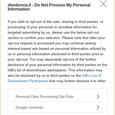
diredonna.it -
Do Not Process My Personal
Information
SPETTACOLO
If you wish to opt-out of the sale, sharing to third parties, or
Emanuela Fanelli, non solo la
processing of your personal or sensitive information for
targeted advertising by us, please use the below opt-out
Signorina Buonasera di "Una
section to confirm your selection. Please note that after your
opt-out request is processed you may continue seeing
pezza di Lundini"
interest-based ads based on personal information utilized by
us or personal information disclosed to third parties prior to
Per molti è la spalla di Valerio Lundini tutti i martedì sera
your opt-out. You may separately opt-out of the further
su RaiDue. Ma Fanelli è molto di più. Attrice, comica,
disclosure of your personal information by third parties on the
autrice di monologhi. Conosciamola meglio.
IAB’s list of downstream participants. This information may
also be disclosed by us to third parties on the
IAB’s List of
EMMA PIETRAROSA
Downstream Participants
that may further disclose it to other
third parties.
Please note that this website/app uses one or more Google
Personal Data Processing Opt Outs
services and may gather and store information including but
not limited to your visit or usage behaviour. You may click to
Google consents
grant or deny consent to Google and its third-party tags to