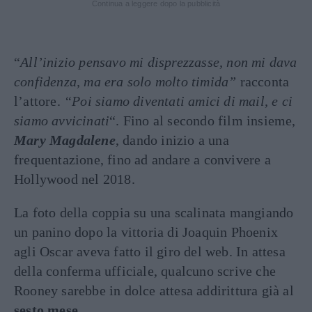
Continua a leggere dopo la pubblicità
“
All’inizio pensavo mi disprezzasse, non mi dava
confidenza, ma era solo molto timida”
racconta
l’attore.
“Poi siamo diventati amici di mail, e ci
siamo avvicinati
“. Fino al secondo film insieme,
Mary Magdalene
, dando inizio a una
frequentazione, fino ad andare a convivere a
Hollywood nel 2018.
La foto della coppia su una scalinata mangiando
un panino dopo la vittoria di Joaquin Phoenix
agli Oscar aveva fatto il giro del web. In attesa
della conferma ufficiale, qualcuno scrive che
Rooney sarebbe in dolce attesa addirittura già al
sesto mese
.