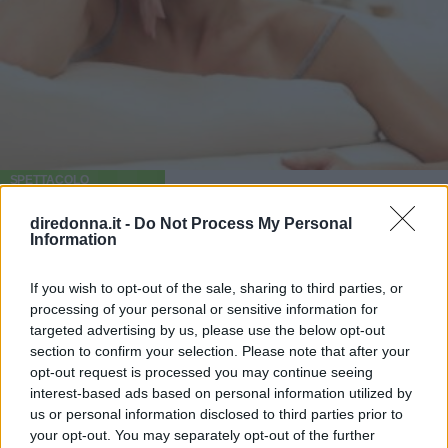
SPETTACOLO
Cambio della guardia a Striscia
diredonna.it -
Do Not Process My Personal
Information
la notizia: per una sera arriva
If you wish to opt-out of the sale, sharing to third parties, or
Diletta Leotta
processing of your personal or sensitive information for
targeted advertising by us, please use the below opt-out
Il volto femminile di Dazn esordisce come presentatrice
section to confirm your selection. Please note that after your
del TG satirico di Antonio Ricci, nella puntata del 10
opt-out request is processed you may continue seeing
dicembre 2021, al fianco di Alessandro Siani.
interest-based ads based on personal information utilized by
us or personal information disclosed to third parties prior to
EMMA PIETRAROSA
your opt-out. You may separately opt-out of the further