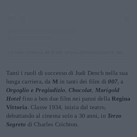
Un post condiviso da British Vogue (@britishvogue)
in data:
4 Ma
Tanti i ruoli di successo di Judi Dench nella sua
lunga carriera, da
M
in tanti dei film di
007
, a
Orgoglio e Pregiudizio
,
Chocolat
,
Marigold
Hotel
fino a ben due film nei panni della
Regina
Vittoria
. Classe 1934, inizia dal teatro,
debuttando al cinema solo a 30 anni, in
Terzo
Segreto
di Charles Crichton.