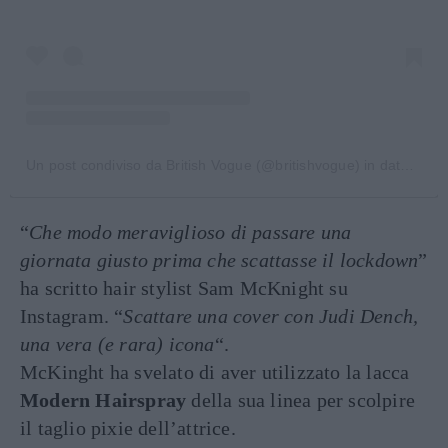
Un post condiviso da British Vogue (@britishvogue)
in data:
4 Ma
“
Che modo meraviglioso di passare una
giornata giusto prima che scattasse il lockdown
”
ha scritto hair stylist Sam McKnight su
Instagram. “
Scattare una cover con Judi Dench,
una vera (e rara) icona
“.
McKinght ha svelato di aver utilizzato la lacca
Modern Hairspray
della sua linea per scolpire
il taglio pixie dell’attrice.