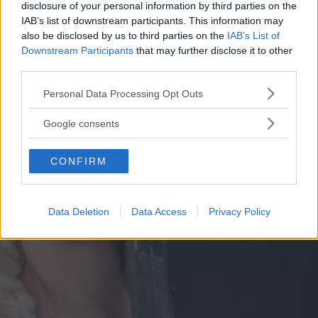
disclosure of your personal information by third parties on the
IAB’s list of downstream participants. This information may
also be disclosed by us to third parties on the
IAB’s List of
Downstream Participants
that may further disclose it to other
third parties.
Please note that this website/app uses one or more Google
Personal Data Processing Opt Outs
services and may gather and store information including but
not limited to your visit or usage behaviour. You may click to
Google consents
grant or deny consent to Google and its third-party tags to
use your data for below specified purposes in below Google
CONFIRM
consent section.
Data Deletion
Data Access
Privacy Policy