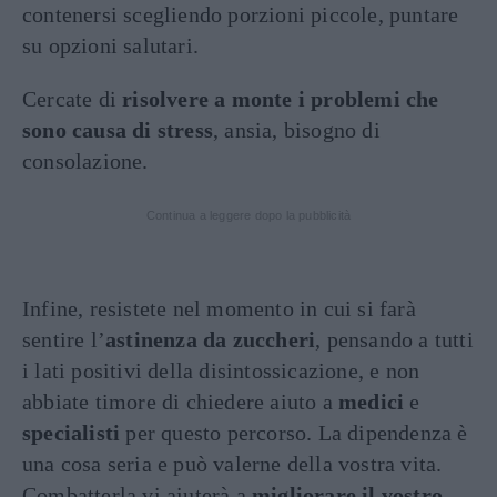
contenersi scegliendo porzioni piccole, puntare
su opzioni salutari.
Cercate di
risolvere a monte i problemi che
sono causa di stress
, ansia, bisogno di
consolazione.
Continua a leggere dopo la pubblicità
Infine, resistete nel momento in cui si farà
sentire l’
astinenza da zuccheri
, pensando a tutti
i lati positivi della disintossicazione, e non
abbiate timore di chiedere aiuto a
medici
e
specialisti
per questo percorso. La dipendenza è
una cosa seria e può valerne della vostra vita.
Combatterla vi aiuterà a
migliorare il vostro