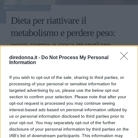
DIETE
Dieta per riattivare il
metabolismo e perdere peso:
ecco come e cosa mangiare
diredonna.it -
Come fare per rimanere in forma e perdere peso in modo
Do Not Process My Personal
Information
sano ed equilibrato? Basta seguire una dieta per riattivare il
metabolismo, aiutando il corpo a lavorare correttamente e
If you wish to opt-out of the sale, sharing to third parties, or
con un pieno di benessere.
LAURA SANDRONI
processing of your personal or sensitive information for
targeted advertising by us, please use the below opt-out
section to confirm your selection. Please note that after your
opt-out request is processed you may continue seeing
interest-based ads based on personal information utilized by
us or personal information disclosed to third parties prior to
your opt-out. You may separately opt-out of the further
disclosure of your personal information by third parties on the
IAB’s list of downstream participants. This information may