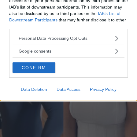
disclosure of your personal information by third parties on the
IAB’s list of downstream participants. This information may
also be disclosed by us to third parties on the
IAB’s List of
Downstream Participants
that may further disclose it to other
third parties.
Please note that this website/app uses one or more Google
Personal Data Processing Opt Outs
services and may gather and store information including but
not limited to your visit or usage behaviour. You may click to
Google consents
grant or deny consent to Google and its third-party tags to
use your data for below specified purposes in below Google
CONFIRM
consent section.
Data Deletion
Data Access
Privacy Policy