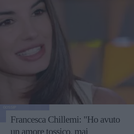
GOSSIP
Francesca Chillemi: "Ho avuto
un amore tossico, mai