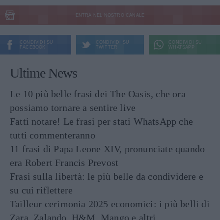
ENTRA NEL NOSTRO CANALE
CONDIVIDI SU
CONDIVIDI SU
CONDIVIDI SU
FACEBOOK
TWITTER
WHATSAPP
Ultime News
Le 10 più belle frasi dei The Oasis, che ora
possiamo tornare a sentire live
Fatti notare! Le frasi per stati WhatsApp che
tutti commenteranno
11 frasi di Papa Leone XIV, pronunciate quando
era Robert Francis Prevost
Frasi sulla libertà: le più belle da condividere e
su cui riflettere
Tailleur cerimonia 2025 economici: i più belli di
Zara, Zalando, H&M, Mango e altri