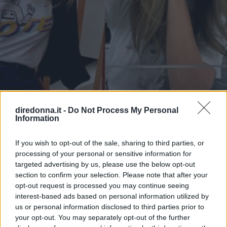
BELLEZZA
diredonna.it -
Do Not Process My Personal
Information
Tagli di capelli: i migliori per la
generazione X
If you wish to opt-out of the sale, sharing to third parties, or
processing of your personal or sensitive information for
targeted advertising by us, please use the below opt-out
I tagli di capelli per la generazione X guardano al passato
section to confirm your selection. Please note that after your
analogico con stile e strizzano l'occhio ai tempi moderni e
opt-out request is processed you may continue seeing
digitali: ecco le acconciature più belle, scelte anche dalle
interest-based ads based on personal information utilized by
celebrità
us or personal information disclosed to third parties prior to
STEFANIA CICIRELLO
your opt-out. You may separately opt-out of the further