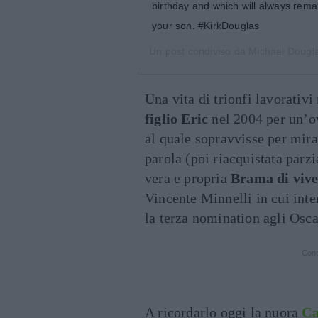
birthday and which will always rema
your son. #KirkDouglas
Un post condiviso da
Michael Dougl
Una vita di trionfi lavorativ
figlio Eric
nel 2004 per un’o
al quale sopravvisse per mirac
parola (poi riacquistata parz
vera e propria
Brama di viv
Vincente Minnelli in cui inte
la terza nomination agli Osca
Cont
A ricordarlo oggi la nuora
Ca