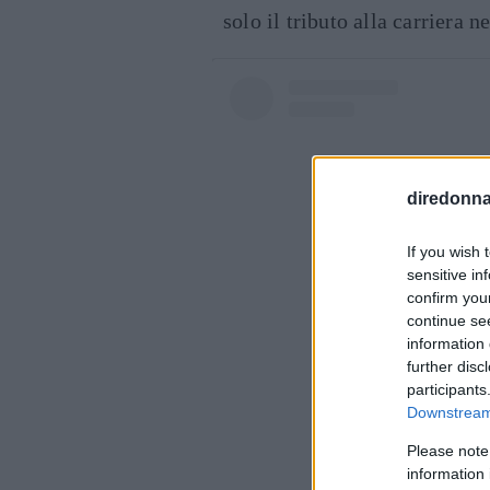
solo il tributo alla carriera n
diredonna.
If you wish 
sensitive in
confirm you
continue se
information 
further disc
participants
Downstream 
Please note
Visualiz
information 