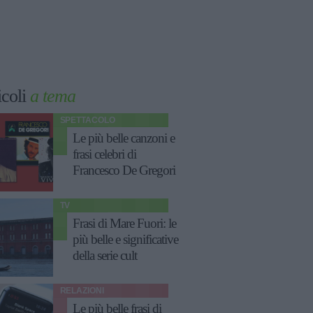
icoli
a tema
SPETTACOLO
Le più belle canzoni e
frasi celebri di
Francesco De Gregori
TV
Frasi di Mare Fuori: le
più belle e significative
della serie cult
RELAZIONI
Le più belle frasi di