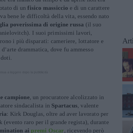
Dotato di un
fisico massiccio
e di un carattere
 bene le difficoltà della vita, essendo nato
lia poverissima di origine russa
(il suo
anielovitch). I suoi primissimi lavori,
Art
urono i più disparati: cameriere, lottatore e
ia d’arte drammatica, dove fu ammesso
doti.
inua a leggere dopo la pubblicità
de campione
, un procuratore alcolizzato in
iatore sindacalista in
Spartacus
, valente
ria
: Kirk Douglas, oltre ad aver lavorato per
 (evento raro per il grande regista), durante
omination ai
premi Oscar
, ricevendo però