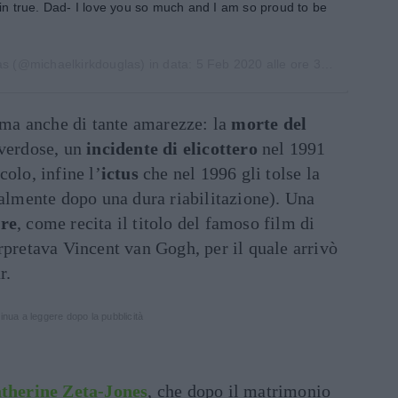
in true. Dad- I love you so much and I am so proud to be
as
(@michaelkirkdouglas) in data:
5 Feb 2020 alle ore 3:33 PST
i ma anche di tante amarezze: la
morte del
verdose, un
incidente di elicottero
nel 1991
olo, infine l’
ictus
che nel 1996 gli tolse la
ialmente dopo una dura riabilitazione). Una
ere
, come recita il titolo del famoso film di
rpretava Vincent van Gogh, per il quale arrivò
r.
inua a leggere dopo la pubblicità
therine Zeta-Jones
, che dopo il matrimonio