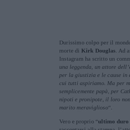
Durissimo colpo per il mondo 
morte di
Kirk Douglas
. Ad a
Instagram ha scritto un comm
una leggenda, un attore dell’
per la giustizia e le cause i
cui tutti aspiriamo. Ma per me
semplicemente papà, per Cath
nipoti e pronipote, il loro n
marito meraviglioso
“.
Vero e proprio “
ultimo duro
raccontarsi alla stampa, l’at