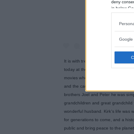
deny consent
in below Go
Persona
Google 
It is with tremendous sadness that 
today at the age of 103. To the wor
movies who lived well into his gold
and the causes he believed in set a 
brothers Joel and Peter he was simpl
grandchildren and great grandchild t
wonderful husband. Kirk's life was we
for generations to come, and a hist
public and bring peace to the planet