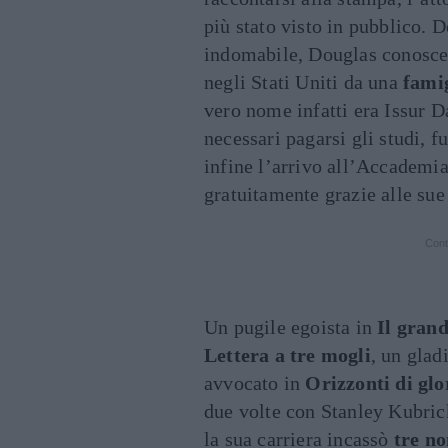
più stato visto in pubblico. 
indomabile, Douglas conosceva
negli Stati Uniti da una
famig
vero nome infatti era Issur D
necessari pagarsi gli studi, f
infine l’arrivo all’Accadem
gratuitamente grazie alle sue 
Cont
Un pugile egoista in
Il gran
Lettera a tre mogli
, un glad
avvocato in
Orizzonti di glo
due volte con Stanley Kubrick
la sua carriera incassò
tre n