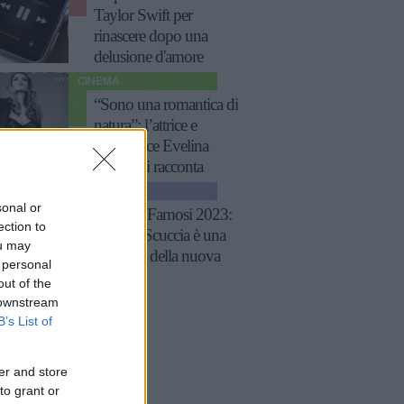
Taylor Swift per
rinascere dopo una
delusione d'amore
CINEMA
“Sono una romantica di
natura”: l’attrice e
produttrice Evelina
Manna si racconta
NEWS
sonal or
Isola dei Famosi 2023:
ection to
Cristina Scuccia è una
ou may
naufraga della nuova
 personal
edizione
out of the
 downstream
B’s List of
er and store
to grant or