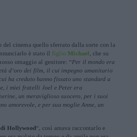
del cinema quello sferrato dalla sorte con la
nnunciarlo è stato il
figlio
Michael
, che su
osso omaggio al genitore: “
Per il mondo era
età d’oro dei film, il cui impegno umanitario
n cui ha creduto hanno fissato uno standard a
, i miei fratelli Joel e Peter era
erine, un meraviglioso suocero, per i suoi
onno amorevole, e per sua moglie Anne, un
 di Hollywood
“, così amava raccontarlo e
tore era malato da tempo e da aprile non era