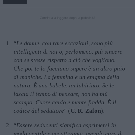
Continua a leggere dopo la pubblicità
“
Le donne, con rare eccezioni, sono più
intelligenti di noi o, perlomeno, più sincere
con se stesse rispetto a ciò che vogliono.
Che poi te lo facciano sapere è un altro paio
di maniche. La femmina è un enigma della
natura. È una babele, un labirinto. Se le
lascia il tempo di pensare, non ha più
scampo. Cuore caldo e mente fredda. È il
codice del seduttore
” (
C. R. Zafon
).
“
Essere seducenti significa esprimersi in
modo gentile e accattivante, avendo cura di