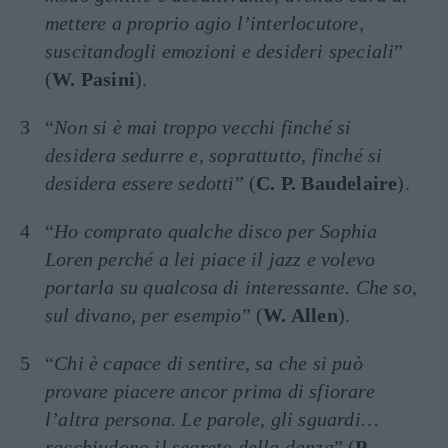
mettere a proprio agio l’interlocutore,
suscitandogli emozioni e desideri speciali
”
(
W. Pasini
).
“
Non si è mai troppo vecchi finché si
desidera sedurre e, soprattutto, finché si
desidera essere sedotti
” (
C. P. Baudelaire
).
“
Ho comprato qualche disco per Sophia
Loren perché a lei piace il jazz e volevo
portarla su qualcosa di interessante. Che so,
sul divano, per esempio
” (
W. Allen
).
“
Chi è capace di sentire, sa che si può
provare piacere ancor prima di sfiorare
l’altra persona. Le parole, gli sguardi…
racchiudono il segreto della danza
” (
P.