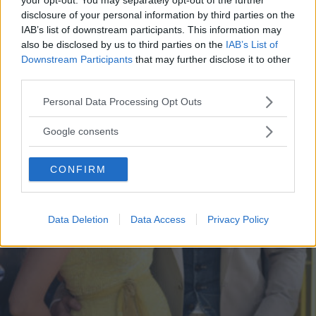
disclosure of your personal information by third parties on the
IAB’s list of downstream participants. This information may
also be disclosed by us to third parties on the
IAB’s List of
Downstream Participants
that may further disclose it to other
third parties.
Please note that this website/app uses one or more Google
Personal Data Processing Opt Outs
services and may gather and store information including but
not limited to your visit or usage behaviour. You may click to
Google consents
grant or deny consent to Google and its third-party tags to
use your data for below specified purposes in below Google
CONFIRM
consent section.
Data Deletion
Data Access
Privacy Policy