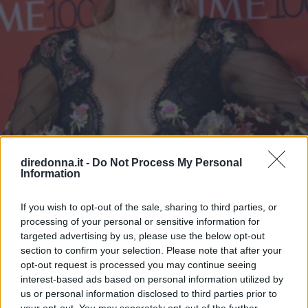
diredonna.it -
Do Not Process My Personal
Information
NEWS
Blake Lively attrice e
If you wish to opt-out of the sale, sharing to third parties, or
processing of your personal or sensitive information for
produttrice per Netflix
targeted advertising by us, please use the below opt-out
section to confirm your selection. Please note that after your
opt-out request is processed you may continue seeing
Secondo alcune indiscrezioni il progetto potrebbe essere
interest-based ads based on personal information utilized by
una trilogia di film.
us or personal information disclosed to third parties prior to
your opt-out. You may separately opt-out of the further
PIETRO MILELLA