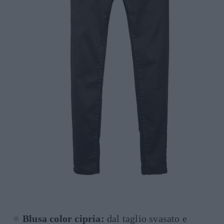
Blusa color cipria:
dal taglio svasato e