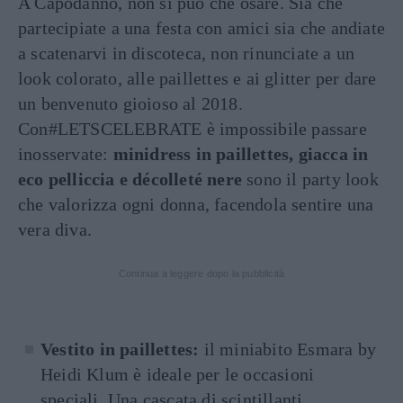
A Capodanno, non si può che osare. Sia che
partecipiate a una festa con amici sia che andiate
a scatenarvi in discoteca, non rinunciate a un
look colorato, alle paillettes e ai glitter per dare
un benvenuto gioioso al 2018.
Con#LETSCELEBRATE è impossibile passare
inosservate:
minidress in paillettes, giacca in
eco pelliccia e décolleté nere
sono il party look
che valorizza ogni donna, facendola sentire una
vera diva.
Continua a leggere dopo la pubblicità
Vestito in paillettes:
il miniabito Esmara by
Heidi Klum è ideale per le occasioni
speciali. Una cascata di scintillanti