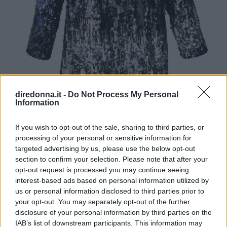
diredonna.it -
Do Not Process My Personal
Information
If you wish to opt-out of the sale, sharing to third parties, or
processing of your personal or sensitive information for
targeted advertising by us, please use the below opt-out
section to confirm your selection. Please note that after your
opt-out request is processed you may continue seeing
Giacca in eco-pelliccia:
dall’allure rock,
interest-based ads based on personal information utilized by
questa giacca Esmara by Heidi Klum è
us or personal information disclosed to third parties prior to
estremamente cool e grintosa, per un look
your opt-out. You may separately opt-out of the further
disclosure of your personal information by third parties on the
assolutamente d’impatto. Un capospalla dal
IAB’s list of downstream participants. This information may