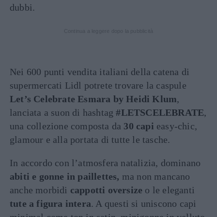
dubbi.
Continua a leggere dopo la pubblicità
Nei 600 punti vendita italiani della catena di
supermercati Lidl potrete trovare la caspule
Let’s Celebrate Esmara by Heidi Klum
,
lanciata a suon di hashtag
#LETSCELEBRATE
,
una collezione composta da
30 capi
easy-chic,
glamour e alla portata di tutte le tasche.
In accordo con l’atmosfera natalizia, dominano
abiti e gonne in paillettes,
ma non mancano
anche morbidi
cappotti oversize
o le eleganti
tute a figura intera
. A questi si uniscono capi
minimal come top in satin, minigonne in velluto