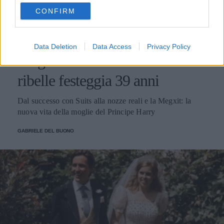
use your data for below specified purposes in below Google
CONFIRM
consent section.
GOSSIP
Data Deletion
Data Access
Privacy Policy
Meghan Markle: la Duchessa
ribelle festeggia 39 anni
Dal successo con Suits alla nozze reali e la Megxit: la
nuova vita della moglie del Principe Harry
GABRIELE DEL BUONO