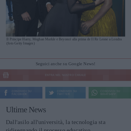
Il Principe Harry, Meghan Markle e Beyoncé alla prima de Il Re Leone a Londra
(foto Getty Images)
Seguici anche su Google News!
ENTRA NEL NOSTRO CANALE
CONDIVIDI SU
CONDIVIDI SU
CONDIVIDI SU
FACEBOOK
TWITTER
WHATSAPP
Ultime News
Dall'asilo all'università, la tecnologia sta
ridisegnando il processo educativo