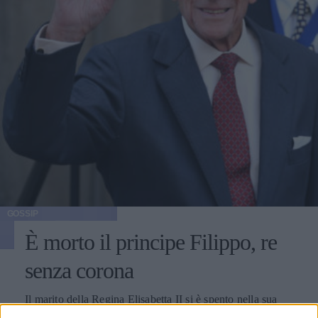
GOSSIP
È morto il principe Filippo, re
senza corona
Il marito della Regina Elisabetta II si è spento nella sua
stanza del castello di Windsor all'età di 99 anni