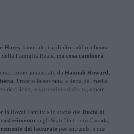
pe Harry
hanno deciso di dire addio a buona
i
della Famiglia Reale, ma
cosa cambierà
 corso, come annunciato da
Hannah Howard,
betta
. Proprio la sovrana, a detta dei media
sta decisione,
scoprendolo dalla tv
, e pare
 la Royal Family e lo status dei
Duchi di
trasferimento
negli Stati Uniti o in Canada,
cremento del fatturato
per entrambi e una