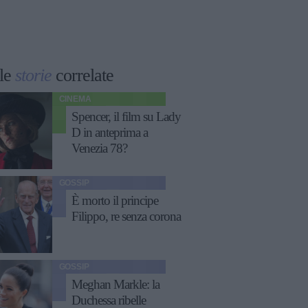
le
storie
correlate
CINEMA
Spencer, il film su Lady
D in anteprima a
Venezia 78?
GOSSIP
È morto il principe
Filippo, re senza corona
GOSSIP
Meghan Markle: la
Duchessa ribelle