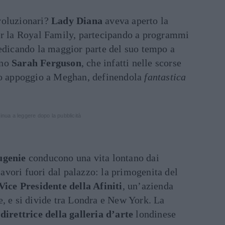
voluzionari?
Lady Diana
aveva aperto la
er la Royal Family, partecipando a programmi
dedicando la maggior parte del suo tempo a
eno
Sarah Ferguson
, che infatti nelle scorse
no appoggio a Meghan, definendola
fantastica
inua a leggere dopo la pubblicità
ugenie
conducono una vita lontano dai
 lavori fuori dal palazzo: la primogenita del
Vice Presidente della Afiniti
, un’azienda
, e si divide tra Londra e New York. La
è
direttrice della galleria d’arte
londinese