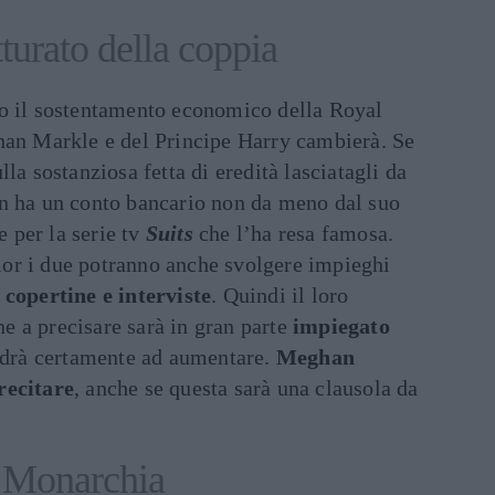
turato della coppia
o il sostentamento economico della Royal
han Markle e del Principe Harry cambierà. Se
la sostanziosa fetta di eredità lasciatagli da
n ha un conto bancario non da meno dal suo
e per la serie tv
Suits
che l’ha resa famosa.
or i due potranno anche svolgere impieghi
 copertine e interviste
. Quindi il loro
ene a precisare sarà in gran parte
impiegato
ndrà certamente ad aumentare.
Meghan
recitare
, anche se questa sarà una clausola da
a Monarchia