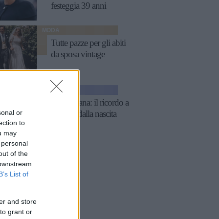
festeggia 39 anni
MODA
Tutte pazze per gli abiti
da sposa vintage
GOSSIP
Lady Diana: il ricordo a
sonal or
59 anni dalla nascita
ection to
ou may
 personal
out of the
 downstream
B’s List of
er and store
to grant or