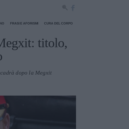
RNO
FRASI E AFORISMI
CURA DEL CORPO
gxit: titolo,
o
ccadrà dopo la Megxit