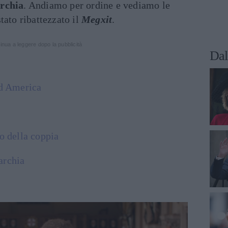
archia
. Andiamo per ordine e vediamo le
tato ribattezzato il
Megxit
.
inua a leggere dopo la pubblicità
Dal
rd America
o della coppia
archia