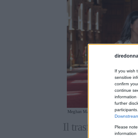
diredonna.
If you wish 
sensitive in
confirm you
continue se
information 
further disc
participants
Meghan Markle, il Principe Harry e Ba
Downstream 
Il trasferimento 
Please note
information 