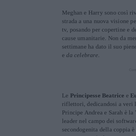
Meghan e Harry sono così ri
strada a una nuova visione p
tv, posando per copertine e 
cause umanitarie. Non da m
settimane ha dato il suo pie
e
da celebrare
.
Cont
Le
Principesse Beatrice
e
E
riflettori, dedicandosi a veri
Principe Andrea e Sarah è la
leader nel campo dei software
secondogenita della coppia 