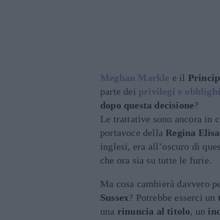
Meghan Markle
e il
Princi
parte dei
privilegi e obbligh
dopo questa decisione
?
Le trattative sono ancora in
portavoce della
Regina Elisa
inglesi, era all’oscuro di que
che ora sia su tutte le furie.
Ma cosa cambierà davvero per
Sussex
? Potrebbe esserci un
una
rinuncia al titolo
, un
in