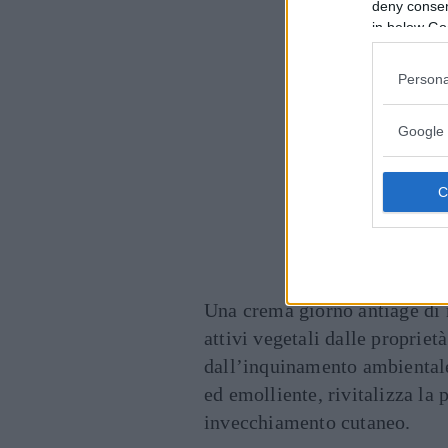
deny consent
in below Go
Persona
Google 
Maison Bio
Una crema giorno antiage di 
attivi vegetali dalle proprietà
dall’inquinamento ambientale.
ed emolliente, rivitalizza la p
invecchiamento cutaneo.