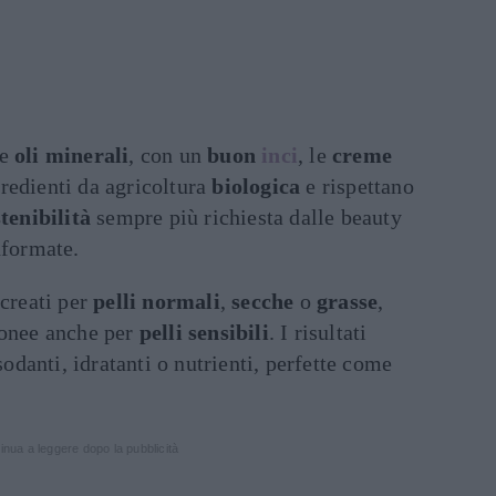
e
oli minerali
, con un
buon
inci
, le
creme
edienti da agricoltura
biologica
e rispettano
tenibilità
sempre più richiesta dalle beauty
nformate.
 creati per
pelli normali
,
secche
o
grasse
,
donee anche per
pelli sensibili
. I risultati
ssodanti, idratanti o nutrienti, perfette come
inua a leggere dopo la pubblicità