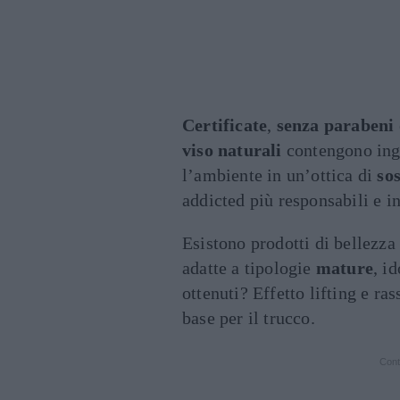
Certificate
,
senza parabeni
viso naturali
contengono ingr
l’ambiente in un’ottica di
sos
addicted più responsabili e i
Esistono prodotti di bellezza
adatte a tipologie
mature
, i
ottenuti? Effetto lifting e ra
base per il trucco.
Cont