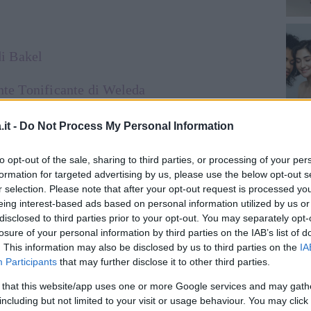
i Bakel
nte Tonificante di Weleda
turel
it -
Do Not Process My Personal Information
ytorelax
to opt-out of the sale, sharing to third parties, or processing of your per
formation for targeted advertising by us, please use the below opt-out s
ishing Cream di Whamisa
r selection. Please note that after your opt-out request is processed y
eing interest-based ads based on personal information utilized by us or
disclosed to third parties prior to your opt-out. You may separately opt-
a Antirughe
losure of your personal information by third parties on the IAB’s list of
. This information may also be disclosed by us to third parties on the
IA
Participants
that may further disclose it to other third parties.
 that this website/app uses one or more Google services and may gath
including but not limited to your visit or usage behaviour. You may click 