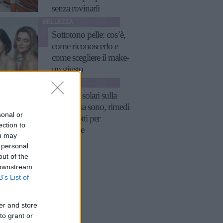
senza rovinarli
BELLEZZA
Sottotono pelle: cos’è,
come riconoscerlo e
come scegliere il make-
up giusto
BELLEZZA
Macchie solari sulla
pelle: cosa sono, rimedi
sonal or
e i prodotti per
ection to
eliminarle
ou may
 personal
out of the
 downstream
B’s List of
er and store
to grant or