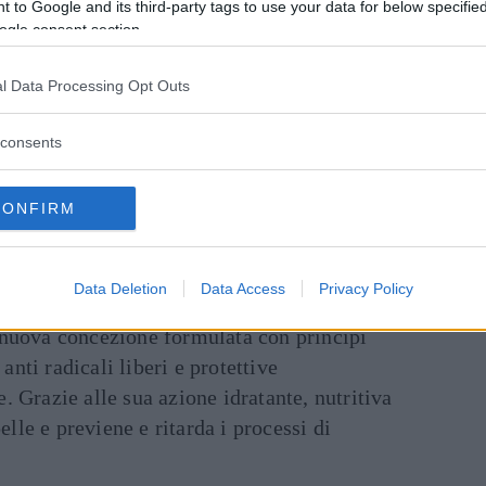
 to Google and its third-party tags to use your data for below specifi
ogle consent section.
l Data Processing Opt Outs
consents
CONFIRM
Data Deletion
Data Access
Privacy Policy
nuova concezione formulata con principi
 anti radicali liberi e protettive
 Grazie alle sua azione idratante, nutritiva
elle e previene e ritarda i processi di