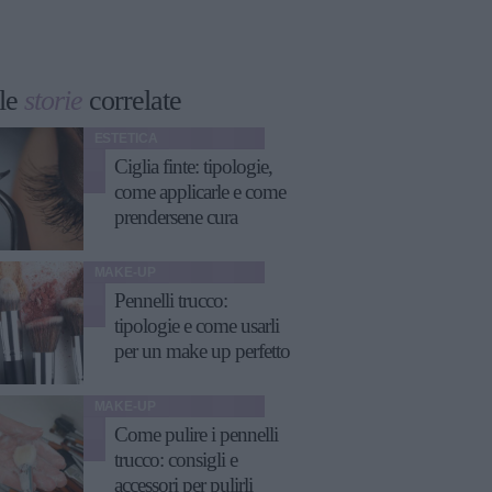
le
storie
correlate
ESTETICA
Ciglia finte: tipologie,
come applicarle e come
prendersene cura
MAKE-UP
Pennelli trucco:
tipologie e come usarli
per un make up perfetto
MAKE-UP
Come pulire i pennelli
trucco: consigli e
accessori per pulirli