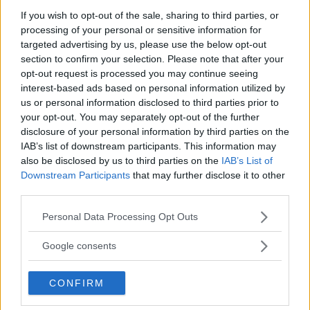
PERDITA DURANGO
If you wish to opt-out of the sale, sharing to third parties, or
processing of your personal or sensitive information for
targeted advertising by us, please use the below opt-out
section to confirm your selection. Please note that after your
opt-out request is processed you may continue seeing
interest-based ads based on personal information utilized by
us or personal information disclosed to third parties prior to
your opt-out. You may separately opt-out of the further
disclosure of your personal information by third parties on the
IAB’s list of downstream participants. This information may
also be disclosed by us to third parties on the
IAB’s List of
Downstream Participants
that may further disclose it to other
third parties.
Please note that this website/app uses one or more Google
Personal Data Processing Opt Outs
services and may gather and store information including but
not limited to your visit or usage behaviour. You may click to
Google consents
grant or deny consent to Google and its third-party tags to
use your data for below specified purposes in below Google
CONFIRM
consent section.