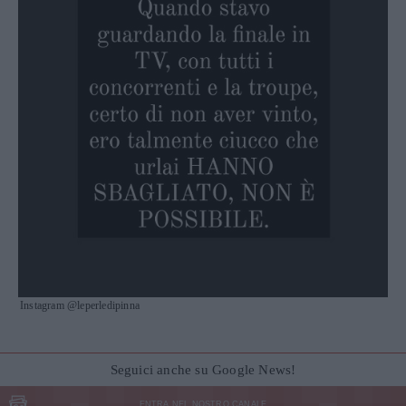
Instagram @leperledipinna
Seguici anche su Google News!
ENTRA NEL NOSTRO CANALE