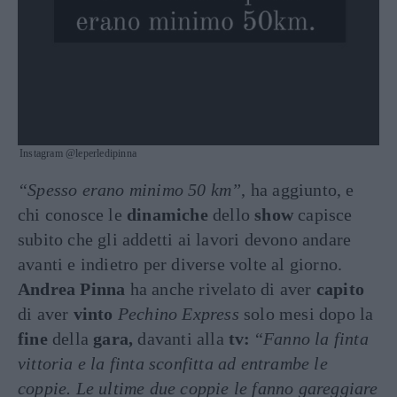
Instagram @leperledipinna
“Spesso erano minimo 50 km”
, ha aggiunto, e
chi conosce le
dinamiche
dello
show
capisce
subito che gli addetti ai lavori devono andare
avanti e indietro per diverse volte al giorno.
Andrea Pinna
ha anche rivelato di aver
capito
di aver
vinto
Pechino Express
solo mesi dopo la
fine
della
gara,
davanti alla
tv:
“
Fanno la finta
vittoria e la finta sconfitta ad entrambe le
coppie. Le ultime due coppie le fanno gareggiare