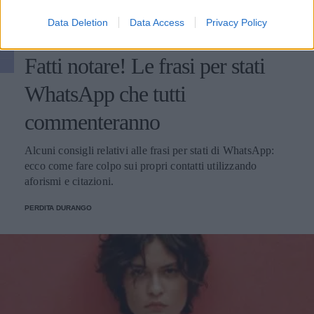
Data Deletion
Data Access
Privacy Policy
GOSSIP
Fatti notare! Le frasi per stati
WhatsApp che tutti
commenteranno
Alcuni consigli relativi alle frasi per stati di WhatsApp:
ecco come fare colpo sui propri contatti utilizzando
aforismi e citazioni.
PERDITA DURANGO