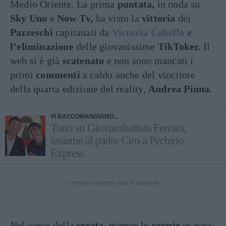
Medio Oriente. La prima
puntata,
in onda su
Sky Uno
e
Now Tv,
ha visto la
vittoria
dei
Pazzeschi
capitanati da
Victoria Cabello
e
l’eliminazione
delle giovanissime
TikToker.
Il
web si è già
scatenato
e non sono mancati i
primi
commenti
a caldo anche del vincitore
della quarta edizione del reality,
Andrea Pinna.
VI RACCOMANDIAMO...
Tutto su Giovambattista Ferrara,
insieme al padre Ciro a Pechino
Express
Continua a leggere dopo la pubblicità
Nel corso della
serata,
mentre le
coppie
in gara