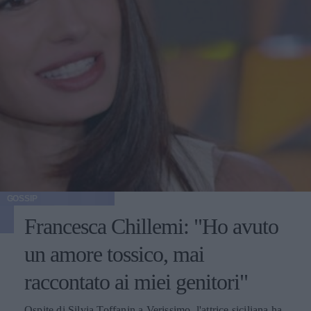
GOSSIP
Francesca Chillemi: "Ho avuto
un amore tossico, mai
raccontato ai miei genitori"
Ospite di Silvia Toffanin a Verissimo, l'attrice siciliana ha