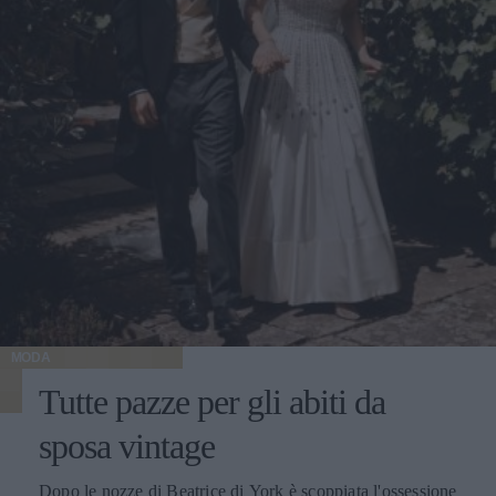
MODA
Tutte pazze per gli abiti da
sposa vintage
Dopo le nozze di Beatrice di York è scoppiata l'ossessione