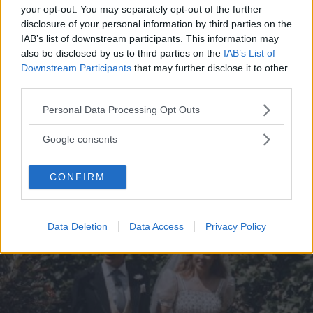
your opt-out. You may separately opt-out of the further
disclosure of your personal information by third parties on the
IAB’s list of downstream participants. This information may
also be disclosed by us to third parties on the
IAB’s List of
GOSSIP
Downstream Participants
that may further disclose it to other
third parties.
Meghan Markle: la Duchessa
Please note that this website/app uses one or more Google
Personal Data Processing Opt Outs
ribelle festeggia 39 anni
services and may gather and store information including but
not limited to your visit or usage behaviour. You may click to
Google consents
Dal successo con Suits alla nozze reali e la Megxit: la
grant or deny consent to Google and its third-party tags to
use your data for below specified purposes in below Google
nuova vita della moglie del Principe Harry
CONFIRM
consent section.
GABRIELE DEL BUONO
Data Deletion
Data Access
Privacy Policy