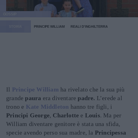
GOSSIP
STORIA
PRINCIPE WILLIAM
REALI D'INGHILTERRA
Il
Principe William
ha rivelato che la sua più
grande
paura
era diventare
padre.
L’erede al
trono e
Kate Middleton
hanno tre figli, i
Principi George
,
Charlotte
e
Louis
. Ma per
William diventare genitore è stata una sfida,
specie avendo perso sua madre, la
Principessa