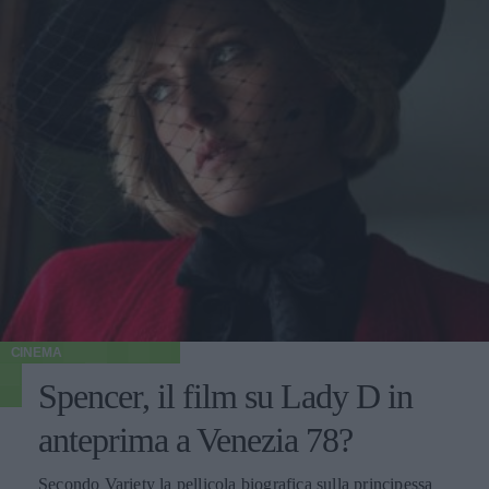
CINEMA
Spencer, il film su Lady D in
anteprima a Venezia 78?
Secondo Variety la pellicola biografica sulla principessa