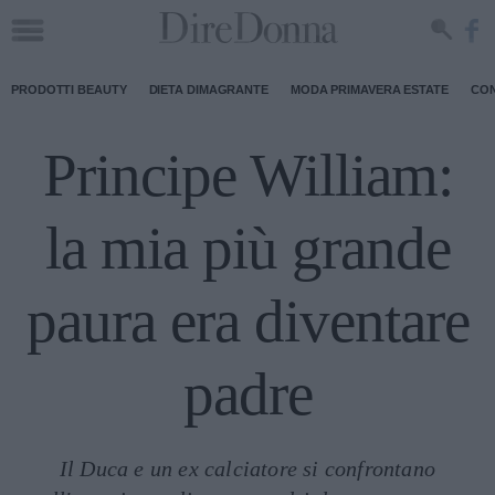
PRODOTTI BEAUTY
DIETA DIMAGRANTE
MODA PRIMAVERA ESTATE
CON
Principe William:
la mia più grande
paura era diventare
padre
Il Duca e un ex calciatore si confrontano