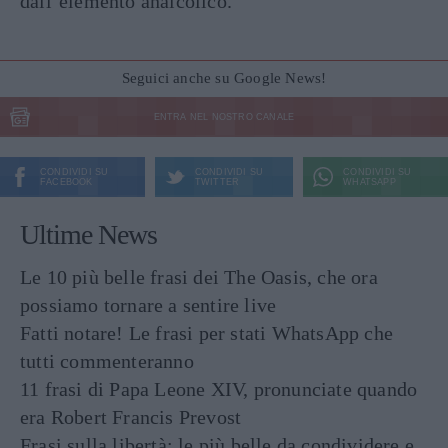
dall’elemento analcolico.
Seguici anche su Google News!
ENTRA NEL NOSTRO CANALE
CONDIVIDI SU
CONDIVIDI SU
CONDIVIDI SU
FACEBOOK
TWITTER
WHATSAPP
Ultime News
Le 10 più belle frasi dei The Oasis, che ora
possiamo tornare a sentire live
Fatti notare! Le frasi per stati WhatsApp che
tutti commenteranno
11 frasi di Papa Leone XIV, pronunciate quando
era Robert Francis Prevost
Frasi sulla libertà: le più belle da condividere e