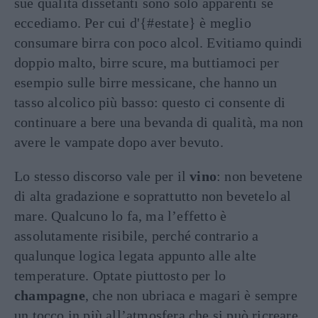
sue qualità dissetanti sono solo apparenti se
eccediamo. Per cui d'{#estate} è meglio
consumare birra con poco alcol. Evitiamo quindi
doppio malto, birre scure, ma buttiamoci per
esempio sulle birre messicane, che hanno un
tasso alcolico più basso: questo ci consente di
continuare a bere una bevanda di qualità, ma non
avere le vampate dopo aver bevuto.
Lo stesso discorso vale per il
vino
: non bevetene
di alta gradazione e soprattutto non bevetelo al
mare. Qualcuno lo fa, ma l’effetto è
assolutamente risibile, perché contrario a
qualunque logica legata appunto alle alte
temperature. Optate piuttosto per lo
champagne
, che non ubriaca e magari è sempre
un tocco in più all’atmosfera che si può ricreare