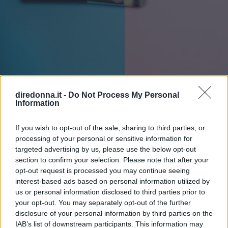
diredonna.it -
Do Not Process My Personal
Information
BELLEZZA
Beauty tip: come creare una
If you wish to opt-out of the sale, sharing to third parties, or
processing of your personal or sensitive information for
base perfetta con la BB cream
targeted advertising by us, please use the below opt-out
section to confirm your selection. Please note that after your
I consigli di Andrea Aureli, il make-up artist di fiducia di
opt-out request is processed you may continue seeing
DireDonna, per usare nel modo migliore i balsami per le
interest-based ads based on personal information utilized by
imperfezioni.
us or personal information disclosed to third parties prior to
your opt-out. You may separately opt-out of the further
FRANCESCA ROMANA BUFFETTI
disclosure of your personal information by third parties on the
IAB’s list of downstream participants. This information may