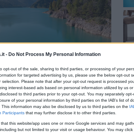
it -
Do Not Process My Personal Information
to opt-out of the sale, sharing to third parties, or processing of your per
formation for targeted advertising by us, please use the below opt-out s
r selection. Please note that after your opt-out request is processed y
zia Giulia
. La montagna in estate riserva
eing interest-based ads based on personal information utilized by us or
rrampicata e esperienze per tutta la famiglia.
disclosed to third parties prior to your opt-out. You may separately opt-
ovincia di Udine, di
origine artificiale è
losure of your personal information by third parties on the IAB’s list of
. This information may also be disclosed by us to third parties on the
IA
attrezza per offrire sempre di più ai turisti
Participants
that may further disclose it to other third parties.
i pace.
 that this website/app uses one or more Google services and may gath
including but not limited to your visit or usage behaviour. You may click 