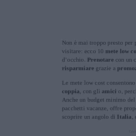
Non è mai troppo presto per 
visitare: ecco 10
mete low cos
d’occhio.
Prenotare
con un ce
risparmiare
grazie a
promoz
Le mete low cost consentono 
coppia
, con gli
amici
o, perc
Anche un budget minimo del r
pacchetti vacanze, offre prop
scoprire un angolo di
Italia
,
Cont