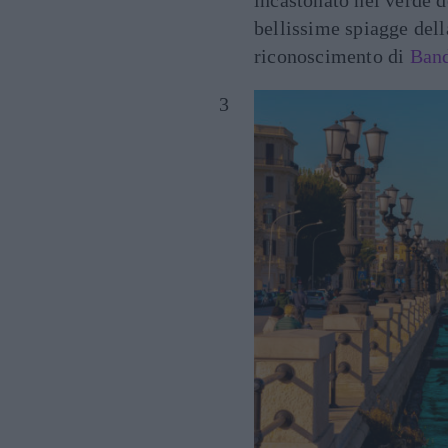
incastonato nel verde 
bellissime spiagge dell
riconoscimento di
Band