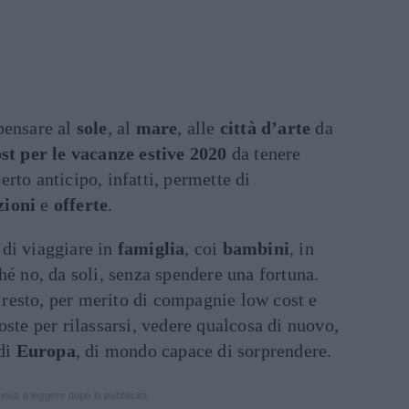
pensare al
sole
, al
mare
, alle
città d’arte
da
t per le vacanze estive 2020
da tenere
rto anticipo, infatti, permette di
ioni
e
offerte
.
di viaggiare in
famiglia
, coi
bambini
, in
hé no, da soli, senza spendere una fortuna.
esto, per merito di compagnie low cost e
oste per rilassarsi, vedere qualcosa di nuovo,
 di
Europa
, di mondo capace di sorprendere.
inua a leggere dopo la pubblicità