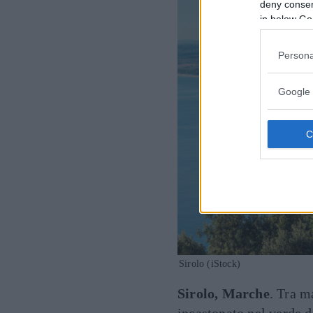
deny consent
in below Go
Persona
Google 
Sirolo (iStock)
Sirolo, Marche
. Tra m