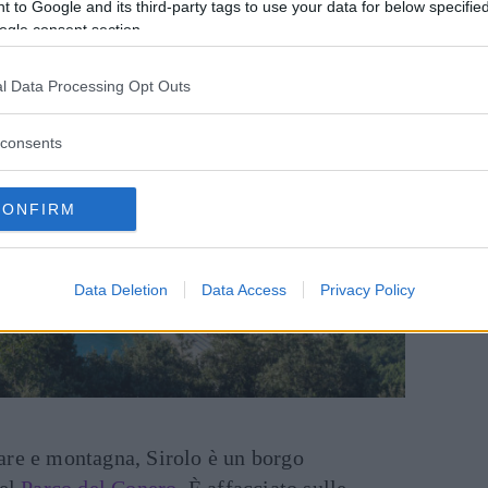
 to Google and its third-party tags to use your data for below specifi
ogle consent section.
l Data Processing Opt Outs
consents
CONFIRM
Data Deletion
Data Access
Privacy Policy
are e montagna, Sirolo è un borgo