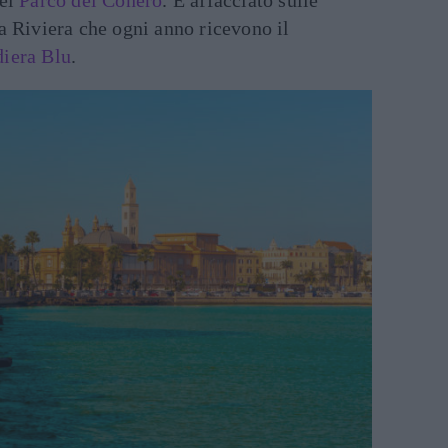
del
Parco del Conero
. È affacciato sulle
a Riviera che ogni anno ricevono il
iera Blu
.