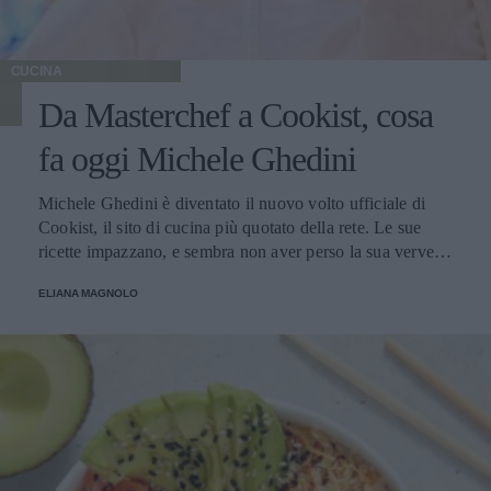
CUCINA
Da Masterchef a Cookist, cosa
fa oggi Michele Ghedini
Michele Ghedini è diventato il nuovo volto ufficiale di
Cookist, il sito di cucina più quotato della rete. Le sue
ricette impazzano, e sembra non aver perso la sua verve
dopo la sua eliminazione a Masterchef... Anzi, ci stà
ELIANA MAGNOLO
veramente stupendo.