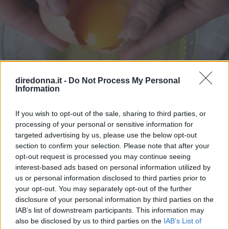
diredonna.it -
Do Not Process My Personal
Information
If you wish to opt-out of the sale, sharing to third parties, or
processing of your personal or sensitive information for
targeted advertising by us, please use the below opt-out
CUCINA
section to confirm your selection. Please note that after your
Uova fresche: quanto durano e
opt-out request is processed you may continue seeing
interest-based ads based on personal information utilized by
come conservarle
us or personal information disclosed to third parties prior to
your opt-out. You may separately opt-out of the further
Come conservare le uova fresche e in che modo capire se
disclosure of your personal information by third parties on the
queste sono ancora buone da mangiare o se stiamo
IAB’s list of downstream participants. This information may
mettendo in pericolo la nostra salute? Proviamo a
also be disclosed by us to third parties on the
IAB’s List of