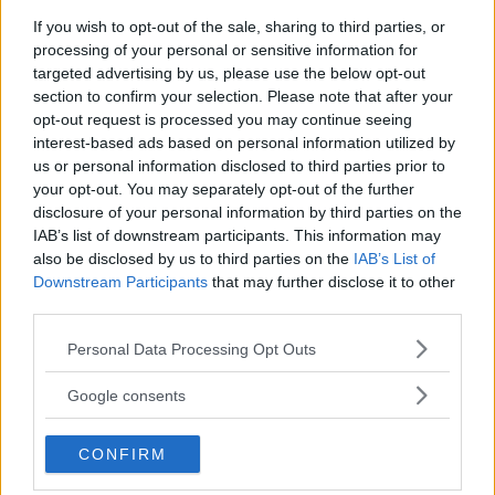
If you wish to opt-out of the sale, sharing to third parties, or
processing of your personal or sensitive information for
targeted advertising by us, please use the below opt-out
section to confirm your selection. Please note that after your
opt-out request is processed you may continue seeing
interest-based ads based on personal information utilized by
us or personal information disclosed to third parties prior to
your opt-out. You may separately opt-out of the further
disclosure of your personal information by third parties on the
IAB’s list of downstream participants. This information may
also be disclosed by us to third parties on the
IAB’s List of
Downstream Participants
that may further disclose it to other
third parties.
Please note that this website/app uses one or more Google
Personal Data Processing Opt Outs
services and may gather and store information including but
not limited to your visit or usage behaviour. You may click to
Google consents
CUCINA
grant or deny consent to Google and its third-party tags to
use your data for below specified purposes in below Google
Perché la Poke hawaiana è
CONFIRM
consent section.
diventata tanto popolare anche