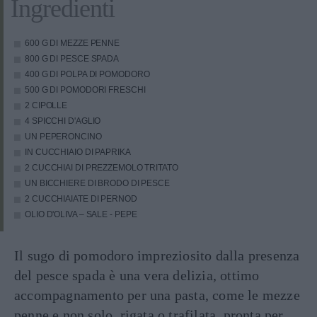
Ingredienti
600 G DI MEZZE PENNE
800 G DI PESCE SPADA
400 G DI POLPA DI POMODORO
500 G DI POMODORI FRESCHI
2 CIPOLLE
4 SPICCHI D'AGLIO
UN PEPERONCINO
IN CUCCHIAIO DI PAPRIKA
2 CUCCHIAI DI PREZZEMOLO TRITATO
UN BICCHIERE DI BRODO DI PESCE
2 CUCCHIAIATE DI PERNOD
OLIO D'OLIVA – SALE - PEPE
Il sugo di pomodoro impreziosito dalla presenza
del pesce spada è una vera delizia, ottimo
accompagnamento per una pasta, come le mezze
penne e non solo, rigata o trafilata, pronta per