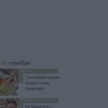
ette
correllate
CUCINA
Uova fresche: quanto
durano e come
conservarle
CUCINA
Da Masterchef a