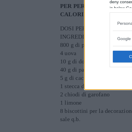
deny consent
PER PERSONA:
in below Go
CALORIE 110
Persona
DOSI PER 8 PERSONE
INGREDIENTI
Google 
800 g di pere
4 uova
10 g di dolcificante a 0 calor
40 g di panna vegetale
5 g di cacao amaro in polver
1 stecca di cannella
2 chiodi di garofano
1 limone
8 biscottini per la decorazio
sale q.b.