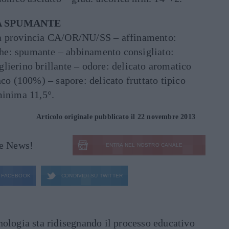
A SPUMANTE
na provincia CA/OR/NU/SS – affinamento:
iche: spumante – abbinamento consigliato:
lierino brillante – odore: delicato aromatico
nco (100%) – sapore: delicato fruttato tipico
minima 11,5°.
Articolo originale pubblicato il 22 novembre 2013
le News!
ENTRA NEL NOSTRO CANALE
FACEBOOK
CONDIVIDI SU
TWITTER
ecnologia sta ridisegnando il processo educativo