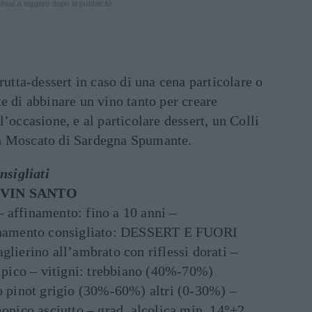
inua a leggere dopo la pubblicità
rutta-dessert in caso di una cena particolare o
e di abbinare un vino tanto per creare
’occasione, e al particolare dessert, un Colli
n Moscato di Sardegna Spumante.
nsigliati
 VIN SANTO
 affinamento: fino a 10 anni –
binamento consigliato: DESSERT E FUORI
glierino all’ambrato con riflessi dorati –
tipico – vitigni: trebbiano (40%-70%)
/o pinot grigio (30%-60%) altri (0-30%) –
monico asciutto – grad. alcolica min. 14°+2.