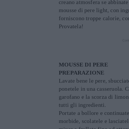
creano atmosfera se abbinate 
mousse di pere light, con ing
forniscono troppe calorie, co
Provatela!
Cont
MOUSSE DI PERE
PREPARAZIONE
Lavate bene le pere, sbucciatel
ponetele in una casseruola. Co
garofano e la scorza di limo
tutti gli ingredienti.
Portate a bollore e continuate
morbide, scolatele e lasciate
mixer e frullate fino ad otte