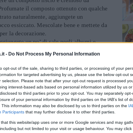
. Profumate il composto ottenuto con qualche
ltrato naturalmente, aggiungete un
 cocco essiccato. Mescolate bene e mettete da
per la decorazione.
ggiungete un po’ di sale negli albumi e
. Poi mescolate delicatamente e amalgamate
it -
Do Not Process My Personal Information
 gli albumi così preparati e il purè di pere.
individuali, distribuite in ognuna il composto
to opt-out of the sale, sharing to third parties, or processing of your per
rifero. Servite con una spolverata di cacao
formation for targeted advertising by us, please use the below opt-out s
r selection. Please note that after your opt-out request is processed y
cco essiccato e i biscottini: con un po’ di
eing interest-based ads based on personal information utilized by us or
disclosed to third parties prior to your opt-out. You may separately opt-
losure of your personal information by third parties on the IAB’s list of
NE E COTTURA:
. This information may also be disclosed by us to third parties on the
IA
Participants
that may further disclose it to other third parties.
 that this website/app uses one or more Google services and may gath
including but not limited to your visit or usage behaviour. You may click 