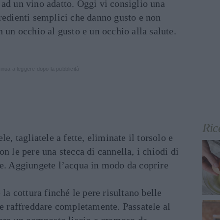
ad un vino adatto. Oggi vi consiglio una
redienti semplici che danno gusto e non
n un occhio al gusto e un occhio alla salute.
inua a leggere dopo la pubblicità
Ric
e, tagliatele a fette, eliminate il torsolo e
n le pere una stecca di cannella, i chiodi di
ne. Aggiungete l’acqua in modo da coprire
 la cottura finché le pere risultano belle
le raffreddare completamente. Passatele al
nere un composto liscio e cremoso da