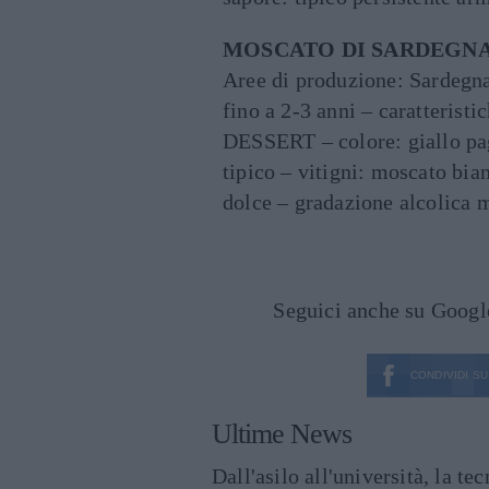
MOSCATO DI SARDEGN
Aree di produzione: Sardeg
fino a 2-3 anni – caratterist
DESSERT – colore: giallo pag
tipico – vitigni: moscato bia
dolce – gradazione alcolica 
Seguici anche su Goog
CONDIVIDI SU
Ultime News
Dall'asilo all'università, la t