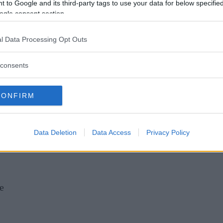
 to Google and its third-party tags to use your data for below specifi
ogle consent section.
l Data Processing Opt Outs
consents
CONFIRM
ie
e
Data Deletion
Data Access
Privacy Policy
ne