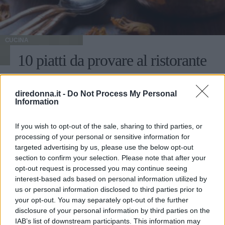
CUCINA
10 piatti da provare al ristorante
indiano
diredonna.it -
Do Not Process My Personal
Dal pollo Tikka Masala agli irresistibili samosa: 10 ricette
Information
da provare assolutamente.
If you wish to opt-out of the sale, sharing to third parties, or
IRENE DE ROSSI
processing of your personal or sensitive information for
targeted advertising by us, please use the below opt-out
section to confirm your selection. Please note that after your
opt-out request is processed you may continue seeing
interest-based ads based on personal information utilized by
us or personal information disclosed to third parties prior to
your opt-out. You may separately opt-out of the further
disclosure of your personal information by third parties on the
IAB’s list of downstream participants. This information may