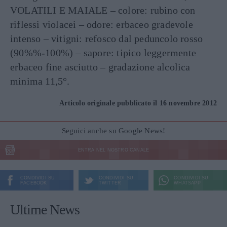
VOLATILI E MAIALE – colore: rubino con
riflessi violacei – odore: erbaceo gradevole
intenso – vitigni: refosco dal peduncolo rosso
(90%%-100%) – sapore: tipico leggermente
erbaceo fine asciutto – gradazione alcolica
minima 11,5°.
Articolo originale pubblicato il 16 novembre 2012
Seguici anche su Google News!
ENTRA NEL NOSTRO CANALE
CONDIVIDI SU
CONDIVIDI SU
CONDIVIDI SU
FACEBOOK
TWITTER
WHATSAPP
Ultime News