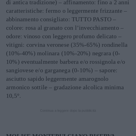
di antica tradizione) – affinamento: fino a 2 anni
caratteristiche: fermo o leggermente frizzante –
abbinamento consigliato: TUTTO PASTO –
colore: rosa al granato con l’invecchiamento –
odore: vinoso con leggero profumo delicato –
vitigni: corvina veronese (35%-65%) rondinella
(10%-40%) molinara (10%-20%) negrara (0-
10%) eventualmente barbera e/o rossignola e/o
sangiovese e/o garganega (0-10%) – sapore:
asciutto sapido leggermente amarognolo
armonico sottile – gradazione alcolica minima
10,5°.
Continua a leggere dopo la pubblicità