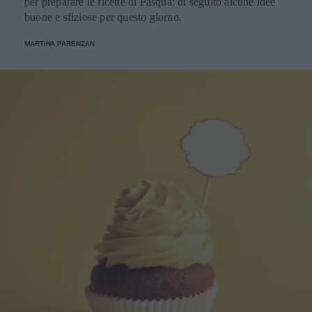
per preparare le ricette di Pasqua: di seguito alcune idee
buone e sfiziose per questo giorno.
MARTINA PARENZAN