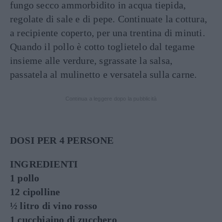
fungo secco ammorbidito in acqua tiepida,
regolate di sale e di pepe. Continuate la cottura,
a recipiente coperto, per una trentina di minuti.
Quando il pollo è cotto toglietelo dal tegame
insieme alle verdure, sgrassate la salsa,
passatela al mulinetto e versatela sulla carne.
Continua a leggere dopo la pubblicità
DOSI PER 4 PERSONE
INGREDIENTI
1 pollo
12 cipolline
½ litro di vino rosso
1 cucchiaino di zucchero