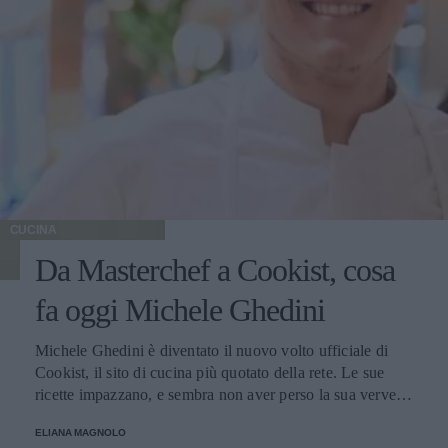
CUCINA
Da Masterchef a Cookist, cosa
fa oggi Michele Ghedini
Michele Ghedini è diventato il nuovo volto ufficiale di
Cookist, il sito di cucina più quotato della rete. Le sue
ricette impazzano, e sembra non aver perso la sua verve
dopo la sua eliminazione a Masterchef... Anzi, ci stà
ELIANA MAGNOLO
veramente stupendo.