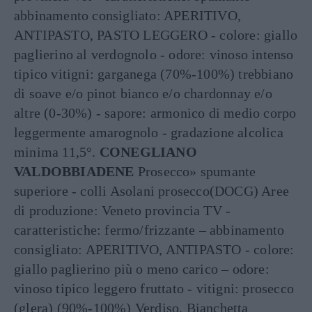
abbinamento consigliato: APERITIVO,
ANTIPASTO, PASTO LEGGERO - colore: giallo
paglierino al verdognolo - odore: vinoso intenso
tipico vitigni: garganega (70%-100%) trebbiano
di soave e/o pinot bianco e/o chardonnay e/o
altre (0-30%) - sapore: armonico di medio corpo
leggermente amarognolo - gradazione alcolica
minima 11,5°.
CONEGLIANO
VALDOBBIADENE
Prosecco» spumante
superiore - colli Asolani prosecco(DOCG) Aree
di produzione: Veneto provincia TV -
caratteristiche: fermo/frizzante – abbinamento
consigliato: APERITIVO, ANTIPASTO - colore:
giallo paglierino più o meno carico – odore:
vinoso tipico leggero fruttato - vitigni: prosecco
(glera) (90%-100%) Verdiso, Bianchetta