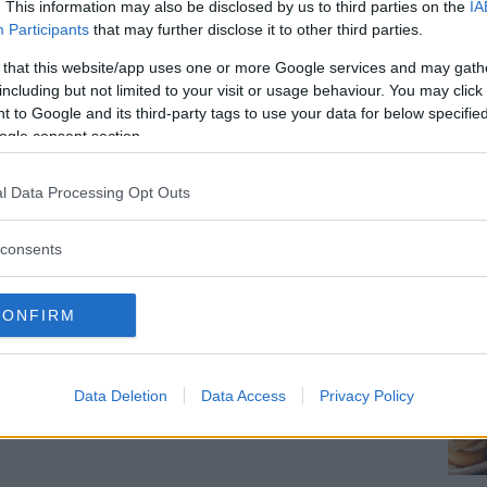
. This information may also be disclosed by us to third parties on the
IA
nto di servire.
Participants
that may further disclose it to other third parties.
ando ad occasioni speciali. Naturalmente
 that this website/app uses one or more Google services and may gath
 persone che parteciperanno alla degustazione
including but not limited to your visit or usage behaviour. You may click 
 to Google and its third-party tags to use your data for below specifi
ogle consent section.
NE:
l Data Processing Opt Outs
NTO:
consents
CONFIRM
Data Deletion
Data Access
Privacy Policy