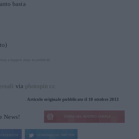
anto basta
to)
inua a leggere dopo la pubblicità
reali
via
photopin
cc
Articolo originale pubblicato il 10 ottobre 2013
le News!
ENTRA NEL NOSTRO CANALE
FACEBOOK
CONDIVIDI SU
TWITTER