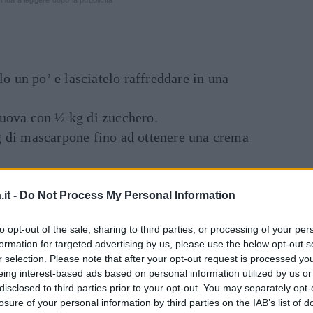
lo un po’ e lasciatelo raffreddare in una
uova con ½ kg di zucchero.
 di mascarpone fino ad ottenere una crema
 con il caffè, senza inzupparli troppo.
Ric
to rettangolare o circolare, secondo i gusti e la
it -
Do Not Process My Personal Information
to opt-out of the sale, sharing to third parties, or processing of your per
ella crema.
formation for targeted advertising by us, please use the below opt-out s
to dei restanti savoiardi bagnati con il caffè
r selection. Please note that after your opt-out request is processed y
eing interest-based ads based on personal information utilized by us or
disclosed to third parties prior to your opt-out. You may separately opt-
con la rimanente crema di mascarpone.
losure of your personal information by third parties on the IAB’s list of
 del cacao amaro in polvere.