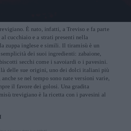
revigiano. È nato, infatti, a Treviso e fa parte
 al cucchiaio e a strati presenti nella
a zuppa inglese e simili. Il tiramisù è un
 semplicità dei suoi ingredienti: zabaione,
biscotti secchi come i savoiardi o i pavesini.
là delle sue origini, uno dei dolci italiani più
, anche se nel tempo sono nate versioni varie,
re il favore dei golosi. Una gradita
misù trevigiano è la ricetta con i pavesini al
I
inua a leggere dopo la pubblicità