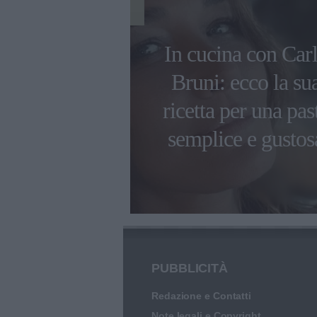
limpiadi di
In cucina con Car
2022 gli chef
Bruni: ecco la su
erieri sono
ricetta per una pas
robot
semplice e gustos
PUBBLICITÀ
Redazione e Contatti
Note legali e Copyright