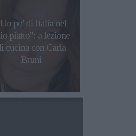
Un po' di Italia nel
La bistecca 
o piatto": a lezione
Bagnatela 
di cucina con Carla
mangia
Bruni