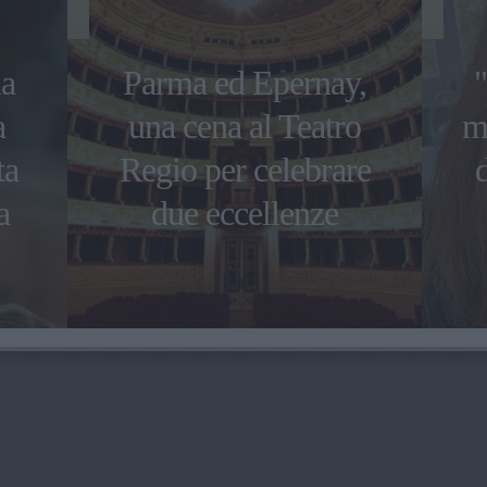
la
Parma ed Epernay,
"
a
una cena al Teatro
mi
ta
Regio per celebrare
a
due eccellenze