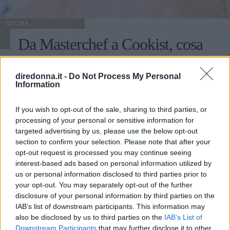
CUCINA
Da Masterchef a Cookist, cosa
fa oggi Michele Ghedini
diredonna.it -
Do Not Process My Personal
Information
Michele Ghedini è diventato il nuovo volto ufficiale di
Cookist, il sito di cucina più quotato della rete. Le sue
ricette impazzano, e sembra non aver perso la sua verve
If you wish to opt-out of the sale, sharing to third parties, or
dopo la sua eliminazione a Masterchef... Anzi, ci stà
processing of your personal or sensitive information for
ELIANA MAGNOLO
veramente stupendo.
targeted advertising by us, please use the below opt-out
section to confirm your selection. Please note that after your
opt-out request is processed you may continue seeing
interest-based ads based on personal information utilized by
us or personal information disclosed to third parties prior to
your opt-out. You may separately opt-out of the further
disclosure of your personal information by third parties on the
IAB’s list of downstream participants. This information may
also be disclosed by us to third parties on the
IAB’s List of
Downstream Participants
that may further disclose it to other