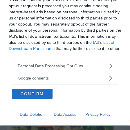
fa oggi Michele Ghedini
opt-out request is processed you may continue seeing
interest-based ads based on personal information utilized by
Michele Ghedini è diventato il nuovo volto ufficiale di
us or personal information disclosed to third parties prior to
Cookist, il sito di cucina più quotato della rete. Le sue
your opt-out. You may separately opt-out of the further
disclosure of your personal information by third parties on the
ricette impazzano, e sembra non aver perso la sua verve
IAB’s list of downstream participants. This information may
dopo la sua eliminazione a Masterchef... Anzi, ci stà
ELIANA MAGNOLO
also be disclosed by us to third parties on the
IAB’s List of
veramente stupendo.
Downstream Participants
that may further disclose it to other
third parties.
Please note that this website/app uses one or more Google
Personal Data Processing Opt Outs
services and may gather and store information including but
not limited to your visit or usage behaviour. You may click to
Google consents
grant or deny consent to Google and its third-party tags to
use your data for below specified purposes in below Google
CONFIRM
consent section.
Data Deletion
Data Access
Privacy Policy