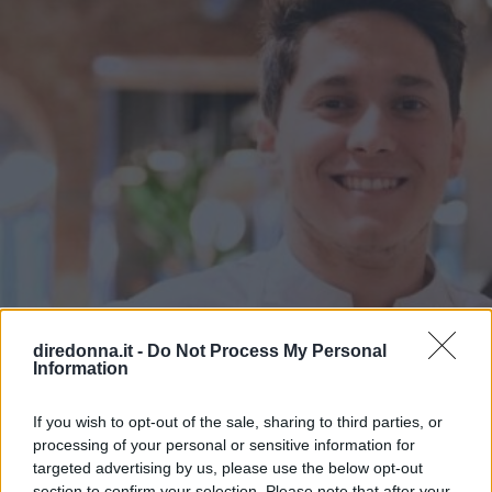
diredonna.it -
Do Not Process My Personal
Information
If you wish to opt-out of the sale, sharing to third parties, or
CUCINA
processing of your personal or sensitive information for
Da Masterchef a Cookist, cosa
targeted advertising by us, please use the below opt-out
section to confirm your selection. Please note that after your