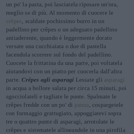
un po' la pasta, poi lasciatela riposare un'ora,
meglio se di più. Al momento di cuocere le
crêpes
, scaldate pochissimo burro in un
padellino per crêpes o un adeguato padellino
antiaderente, quando è leggermente dorato
versate una cucchiaiata o due di pastella
facendola scorrere sul fondo del padellino.
Cuocete la frittatina da una parte, poi voltatela
aiutandovi con un piatto per cuocerla dall'altra
parte.
Crêpes agli asparagi
Lessate gli
asparagi
in acqua a bollore salata per circa 15 minuti, poi
sgocciolateli e tagliate le punte. Spalmate le
crêpes fredde con un po' di
panna
, cospargetele
con formaggio grattugiato, appoggiatevi sopra
tre o quattro punte di asparagi, arrotolate le
crêpes e sistematele allineandole in una pirofila