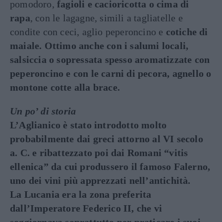
pomodoro,
fagioli e cacioricotta o cima di
rapa
, con le lagagne, simili a tagliatelle e
condite con ceci, aglio peperoncino e
cotiche di
maiale. Ottimo anche con i salumi locali,
salsiccia o sopressata spesso aromatizzate con
peperoncino e con le carni di pecora, agnello o
montone cotte alla brace.
Un po’ di storia
L’Aglianico è stato introdotto molto
probabilmente dai greci attorno al VI secolo
a. C. e ribattezzato poi dai Romani “vitis
ellenica” da cui produssero il famoso Falerno,
uno dei vini più apprezzati nell’antichità.
La Lucania era la zona preferita
dall’Imperatore Federico II, che vi
soggiornava soprattutto per praticare i suoi