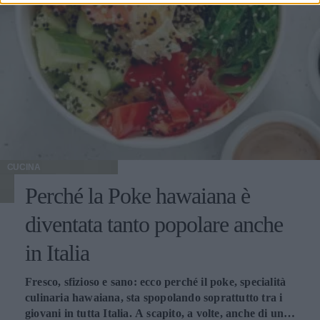
CUCINA
Perché la Poke hawaiana è
diventata tanto popolare anche
in Italia
Fresco, sfizioso e sano: ecco perché il poke, specialità
culinaria hawaiana, sta spopolando soprattutto tra i
giovani in tutta Italia. A scapito, a volte, anche di una