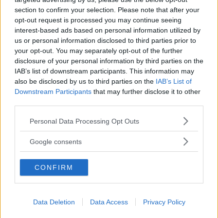
Da Masterchef a Cookist, cosa
section to confirm your selection. Please note that after your
opt-out request is processed you may continue seeing
fa oggi Michele Ghedini
interest-based ads based on personal information utilized by
us or personal information disclosed to third parties prior to
Michele Ghedini è diventato il nuovo volto ufficiale di
your opt-out. You may separately opt-out of the further
disclosure of your personal information by third parties on the
Cookist, il sito di cucina più quotato della rete. Le sue
IAB’s list of downstream participants. This information may
ricette impazzano, e sembra non aver perso la sua
also be disclosed by us to third parties on the
IAB’s List of
verve dopo la sua eliminazione a Masterchef... Anzi, ci
Downstream Participants
that may further disclose it to other
ELIANA MAGNOLO
stà veramente stupendo.
third parties.
Please note that this website/app uses one or more Google
Personal Data Processing Opt Outs
services and may gather and store information including but
not limited to your visit or usage behaviour. You may click to
Google consents
grant or deny consent to Google and its third-party tags to
use your data for below specified purposes in below Google
CONFIRM
consent section.
Data Deletion
Data Access
Privacy Policy