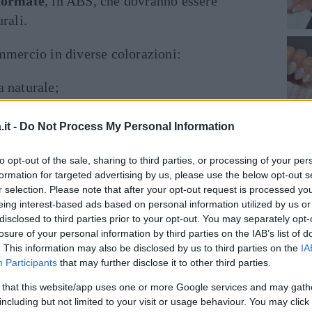
formate
, in ABS, che dovranno essere
rali.
mmercio in diverse colorazioni:
a naturale;
decori ed effetti sotto vetro;
it -
Do Not Process My Personal Information
la french manicure;
to opt-out of the sale, sharing to third parties, or processing of your per
formation for targeted advertising by us, please use the below opt-out s
per ottenere una french colorata e originale.
r selection. Please note that after your opt-out request is processed y
eing interest-based ads based on personal information utilized by us or
o trovare
disclosed to third parties prior to your opt-out. You may separately opt-
tip in diverse misurazioni
(10/11)
losure of your personal information by third parties on the IAB’s list of
ni di tutte le unghie della mano. Si possono
. This information may also be disclosed by us to third parties on the
IA
mparti separati per ogni numero e in
Participants
that may further disclose it to other third parties.
 that this website/app uses one or more Google services and may gath
including but not limited to your visit or usage behaviour. You may click 