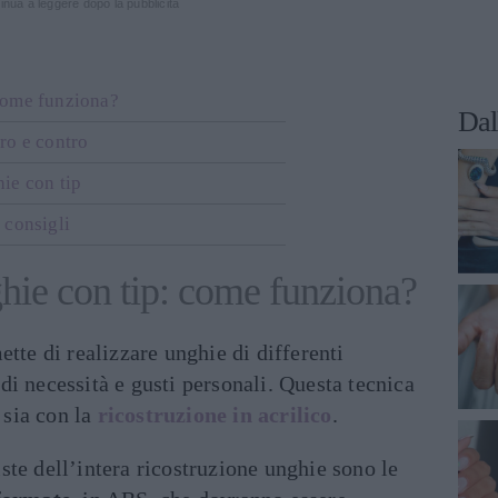
inua a leggere dopo la pubblicità
come funziona?
Dal
ro e contro
ie con tip
 consigli
hie con tip: come funziona?
ette di realizzare unghie di differenti
i necessità e gusti personali. Questa tecnica
sia con la
ricostruzione in acrilico
.
te dell’intera ricostruzione unghie sono le