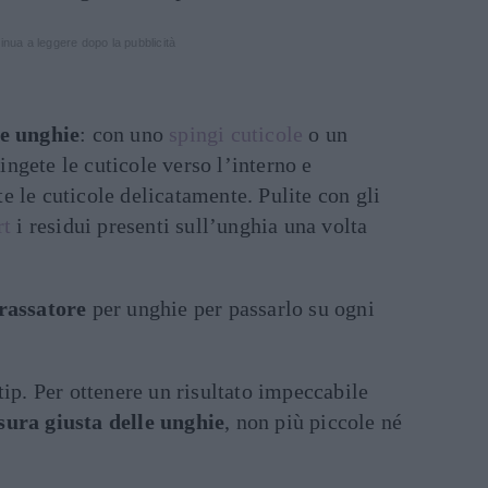
inua a leggere dopo la pubblicità
le unghie
: con uno
spingi cuticole
o un
ngete le cuticole verso l’interno e
e le cuticole delicatamente. Pulite con gli
rt
i residui presenti sull’unghia una volta
rassatore
per unghie per passarlo su ogni
tip. Per ottenere un risultato impeccabile
sura giusta delle unghie
, non più piccole né