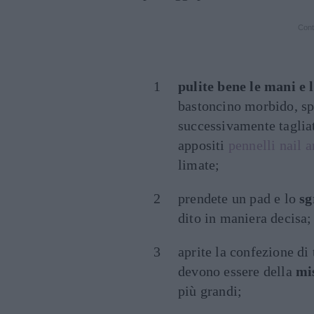
Cont
pulite bene le mani e 
bastoncino morbido, spi
successivamente tagliat
appositi
pennelli nail a
limate;
prendete un pad e lo
sg
dito in maniera decisa;
aprite la confezione di 
devono essere della
mi
più grandi;