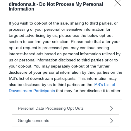
diredonna.it -
Do Not Process My Personal
Information
If you wish to opt-out of the sale, sharing to third parties, or
processing of your personal or sensitive information for
targeted advertising by us, please use the below opt-out
section to confirm your selection. Please note that after your
opt-out request is processed you may continue seeing
interest-based ads based on personal information utilized by
us or personal information disclosed to third parties prior to
your opt-out. You may separately opt-out of the further
disclosure of your personal information by third parties on the
IAB’s list of downstream participants. This information may
also be disclosed by us to third parties on the
IAB’s List of
Downstream Participants
that may further disclose it to other
third parties.
Please note that this website/app uses one or more Google
Personal Data Processing Opt Outs
services and may gather and store information including but
RELAZIONI
not limited to your visit or usage behaviour. You may click to
Google consents
Le più belle frasi di Taylor
grant or deny consent to Google and its third-party tags to