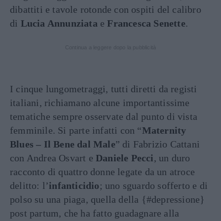
dibattiti e tavole rotonde con ospiti del calibro
di
Lucia Annunziata
e
Francesca Senette
.
Continua a leggere dopo la pubblicità
I cinque lungometraggi, tutti diretti da registi
italiani, richiamano alcune importantissime
tematiche sempre osservate dal punto di vista
femminile. Si parte infatti con “
Maternity
Blues – Il Bene dal Male
” di Fabrizio Cattani
con Andrea Osvart e
Daniele Pecci
, un duro
racconto di quattro donne legate da un atroce
delitto: l’
infanticidio
; uno sguardo sofferto e di
polso su una piaga, quella della {#depressione}
post partum, che ha fatto guadagnare alla