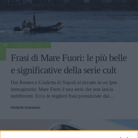
TV
Frasi di Mare Fuori: le più belle
e significative della serie cult
Dai Romeo e Giulietta di Napoli al riscatto in un Ipm
immaginario: Mare Fuori è una serie che non lascia
indifferenti. Ecco le migliori frasi pronunciate dai
personaggi.
PERDITA DURANGO